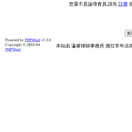
您還不是論壇會員,請先
註冊
Powered by
PHPWind
v1.3.6
Copyright © 2003-04
本站由
瀛睿律師事務所
擔任常年法律
PHPWind