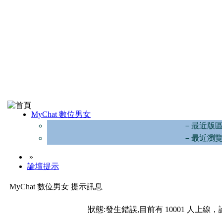
MyChat 數位男女
－最近版
－最近瀏
»
論壇提示
MyChat 數位男女 提示訊息
狀態:發生錯誤,目前有 10001 人上線