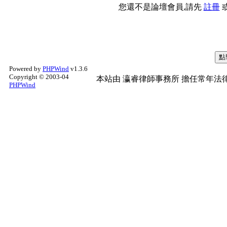
您還不是論壇會員,請先
註冊
Powered by
PHPWind
v1.3.6
Copyright © 2003-04
本站由
瀛睿律師事務所
擔任常年法律
PHPWind