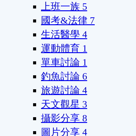
上班一族
5
國考&法律
7
生活醫學
4
運動體育
1
單車討論
1
釣魚討論
6
旅遊討論
4
天文觀星
3
攝影分享
8
圖片分享
4