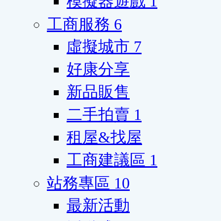
模擬器遊戲
1
工商服務
6
虛擬城市
7
好康分享
新品販售
二手拍賣
1
租屋&找屋
工商建議區
1
站務專區
10
最新活動