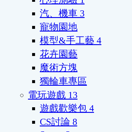
汽、機車
3
寵物園地
模型&手工藝
4
花卉園藝
魔術方塊
獨輪車專區
電玩遊戲
13
遊戲歡樂包
4
CS討論
8