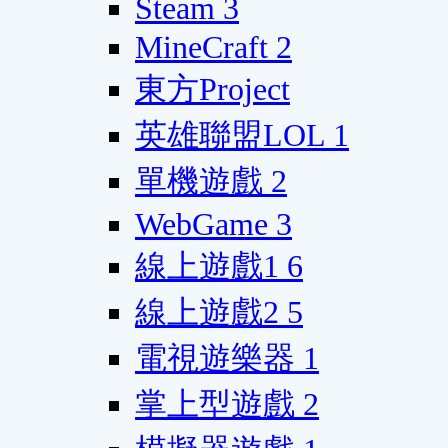
Steam
3
MineCraft
2
東方Project
英雄聯盟LOL
1
單機遊戲
2
WebGame
3
線上遊戲1
6
線上遊戲2
5
電視遊樂器
1
掌上型遊戲
2