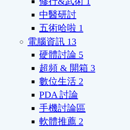
修行&武術
1
中醫研討
五術哈啦
1
電腦資訊
13
硬體討論
5
超頻 & 開箱
3
數位生活
2
PDA 討論
手機討論區
軟體推薦
2