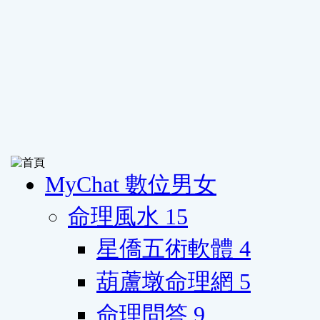
MyChat 數位男女
命理風水
15
星僑五術軟體
4
葫蘆墩命理網
5
命理問答
9