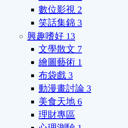
數位影視
2
笑話集錦
3
興趣嗜好
13
文學散文
7
繪圖藝術
1
布袋戲
3
動漫畫討論
3
美食天地
6
理財專區
心理測驗
1