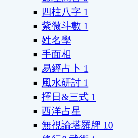
四柱八字
1
紫微斗數
1
姓名學
手面相
易經占卜
1
風水研討
1
擇日&三式
1
西洋占星
無視論塔羅牌
10