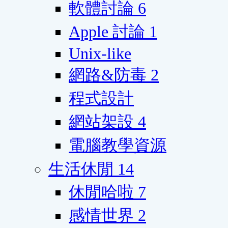
軟體討論
6
Apple 討論
1
Unix-like
網路&防毒
2
程式設計
網站架設
4
電腦教學資源
生活休閒
14
休閒哈啦
7
感情世界
2