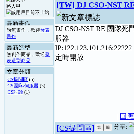
[TW] DJ CSO-NST
路人甲
最新畫作
DJ CSO-NST RE 團隊死
尚無畫作，歡迎
發表
畫作
服器
IP:122.123.101.216:2222
最新造型
無創作商品，歡迎
發
定時開放
表造型商品
文章分類
CS提問區
(5)
CS團隊/伺服器
(3)
CS討論
(1)
|
回應
分享:
[CS提問區]