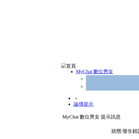
MyChat 數位男女
»
論壇提示
MyChat 數位男女 提示訊息
狀態:發生錯誤