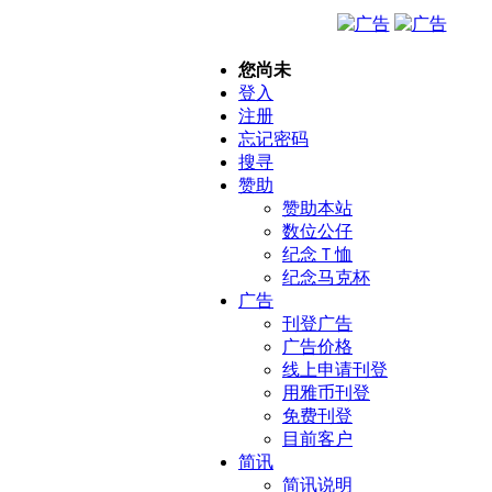
您尚未
登入
注册
忘记密码
搜寻
赞助
赞助本站
数位公仔
纪念Ｔ恤
纪念马克杯
广告
刊登广告
广告价格
线上申请刊登
用雅币刊登
免费刊登
目前客户
简讯
简讯说明