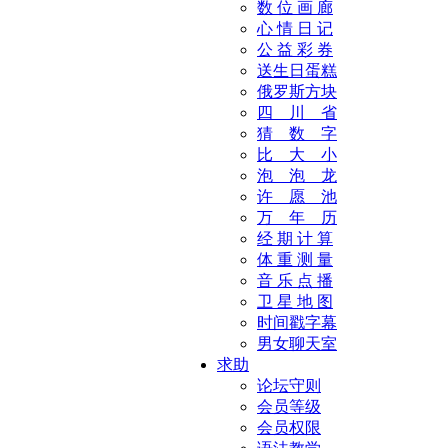
数 位 画 廊
心 情 日 记
公 益 彩 券
送生日蛋糕
俄罗斯方块
四 川 省
猜 数 字
比 大 小
泡 泡 龙
许 愿 池
万 年 历
经 期 计 算
体 重 测 量
音 乐 点 播
卫 星 地 图
时间戳字幕
男女聊天室
求助
论坛守则
会员等级
会员权限