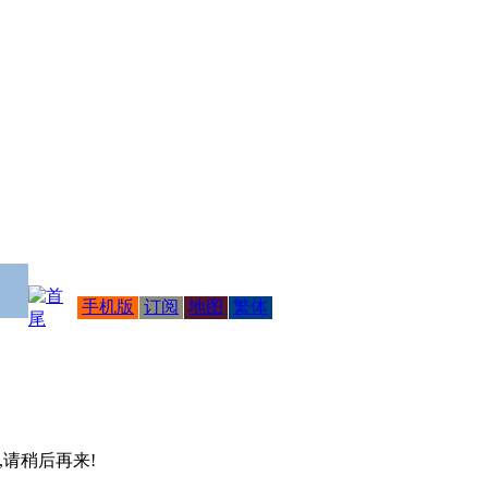
手机版
订阅
地图
繁体
 ,请稍后再来!