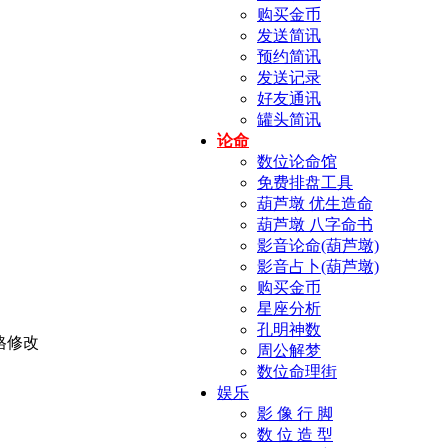
购买金币
发送简讯
预约简讯
发送记录
好友通讯
罐头简讯
论命
数位论命馆
免费排盘工具
葫芦墩 优生造命
葫芦墩 八字命书
影音论命(葫芦墩)
影音占卜(葫芦墩)
购买金币
星座分析
孔明神数
周公解梦
数位命理街
娱乐
影 像 行 脚
数 位 造 型