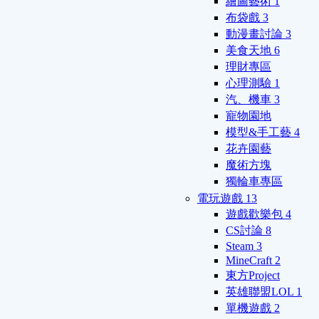
繪圖藝術
1
布袋戲
3
動漫畫討論
3
美食天地
6
理財專區
心理測驗
1
汽、機車
3
寵物園地
模型&手工藝
4
花卉園藝
魔術方塊
獨輪車專區
電玩遊戲
13
遊戲歡樂包
4
CS討論
8
Steam
3
MineCraft
2
東方Project
英雄聯盟LOL
1
單機遊戲
2