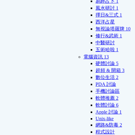
易經占卜
1
風水研討
1
擇日&三式
1
西洋占星
無視論塔羅牌
10
修行&武術
1
中醫研討
五術哈啦
1
電腦資訊
13
硬體討論
5
超頻 & 開箱
3
數位生活
2
PDA 討論
手機討論區
軟體推薦
2
軟體討論
6
Apple 討論
1
Unix-like
網路&防毒
2
程式設計