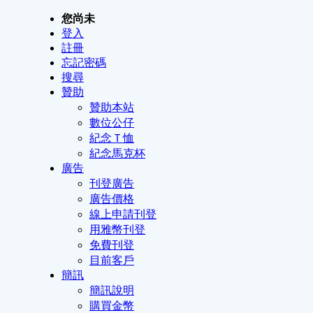
您尚未
登入
註冊
忘記密碼
搜尋
贊助
贊助本站
數位公仔
紀念Ｔ恤
紀念馬克杯
廣告
刊登廣告
廣告價格
線上申請刊登
用雅幣刊登
免費刊登
目前客戶
簡訊
簡訊說明
購買金幣