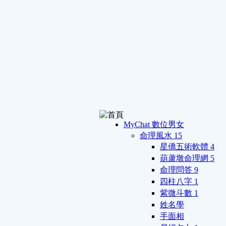
MyChat 數位男女
命理風水
15
星僑五術軟體
4
葫蘆墩命理網
5
命理問答
9
四柱八字
1
紫微斗數
1
姓名學
手面相