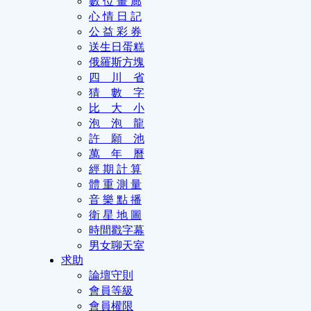
數 位 畫 廊
心 情 日 記
公 益 彩 券
送生日蛋糕
俄羅斯方塊
四 川 省
猜 數 字
比 大 小
泡 泡 龍
許 願 池
萬 年 曆
經 期 計 算
體 重 測 量
音 樂 點 播
衛 星 地 圖
時間戳字幕
男女聊天室
求助
論壇守則
會員等級
會員權限