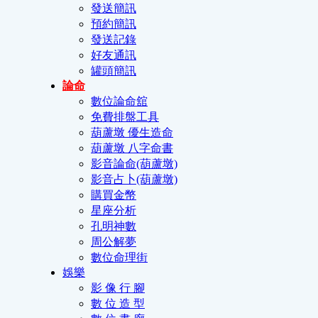
發送簡訊
預約簡訊
發送記錄
好友通訊
罐頭簡訊
論命
數位論命舘
免費排盤工具
葫蘆墩 優生造命
葫蘆墩 八字命書
影音論命(葫蘆墩)
影音占卜(葫蘆墩)
購買金幣
星座分析
孔明神數
周公解夢
數位命理街
娛樂
影 像 行 腳
數 位 造 型