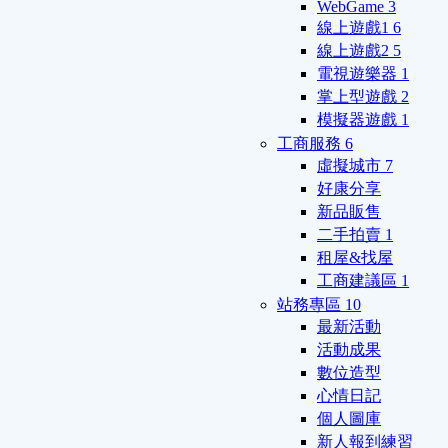
WebGame
3
線上遊戲1
6
線上遊戲2
5
電視遊樂器
1
掌上型遊戲
2
模擬器遊戲
1
工商服務
6
虛擬城市
7
好康分享
新品販售
二手拍賣
1
租屋&找屋
工商建議區
1
站務專區
10
最新活動
活動成果
數位造型
心情日記
個人圖庫
新人報到練習