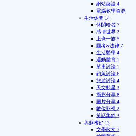
網站架設
4
電腦教學資源
生活休閒
14
休閒哈啦
7
感情世界
2
上班一族
5
國考&法律
7
生活醫學
4
運動體育
1
單車討論
1
釣魚討論
6
旅遊討論
4
天文觀星
3
攝影分享
8
圖片分享
4
數位影視
2
笑話集錦
3
興趣嗜好
13
文學散文
7