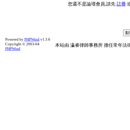
您還不是論壇會員,請先
註冊
Powered by
PHPWind
v1.3.6
Copyright © 2003-04
本站由
瀛睿律師事務所
擔任常年法律
PHPWind