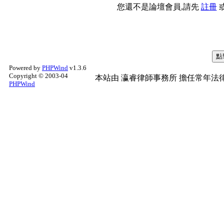
您還不是論壇會員,請先
註冊
Powered by
PHPWind
v1.3.6
Copyright © 2003-04
本站由
瀛睿律師事務所
擔任常年法律
PHPWind