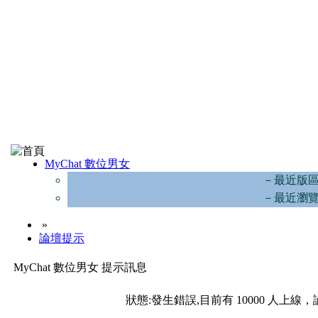
MyChat 數位男女
－最近版
－最近瀏
»
論壇提示
MyChat 數位男女 提示訊息
狀態:發生錯誤,目前有 10000 人上線