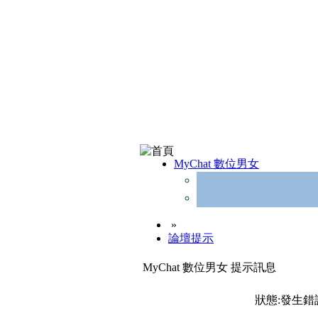
MyChat 數位男女
»
論壇提示
MyChat 數位男女 提示訊息
狀態:發生錯誤