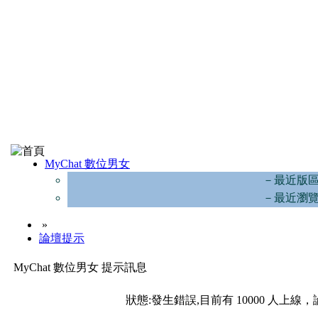
MyChat 數位男女
－最近版
－最近瀏
»
論壇提示
MyChat 數位男女 提示訊息
狀態:發生錯誤,目前有 10000 人上線