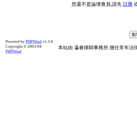
您還不是論壇會員,請先
註冊
Powered by
PHPWind
v1.3.6
Copyright © 2003-04
本站由
瀛睿律師事務所
擔任常年法律
PHPWind