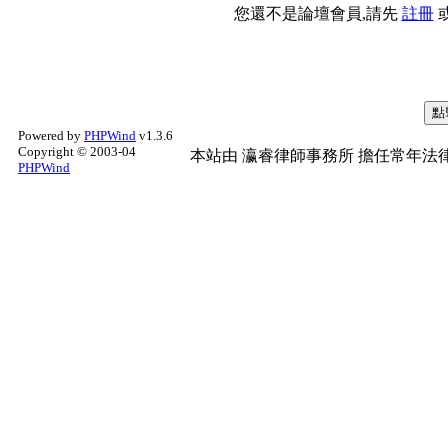
您還不是論壇會員,請先
註冊
Powered by
PHPWind
v1.3.6
Copyright © 2003-04
本站由
瀛睿律師事務所
擔任常年法律
PHPWind