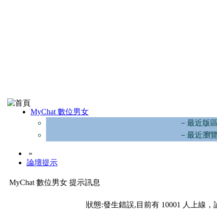
MyChat 數位男女
－最近版
－最近瀏
»
論壇提示
MyChat 數位男女 提示訊息
狀態:發生錯誤,目前有 10001 人上線