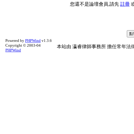
您還不是論壇會員,請先
註冊
Powered by
PHPWind
v1.3.6
Copyright © 2003-04
本站由
瀛睿律師事務所
擔任常年法律
PHPWind