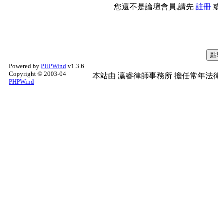
您還不是論壇會員,請先
註冊
Powered by
PHPWind
v1.3.6
Copyright © 2003-04
本站由
瀛睿律師事務所
擔任常年法律
PHPWind