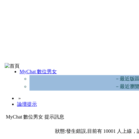
MyChat 數位男女
－最近版
－最近瀏
»
論壇提示
MyChat 數位男女 提示訊息
狀態:發生錯誤,目前有 10001 人上線