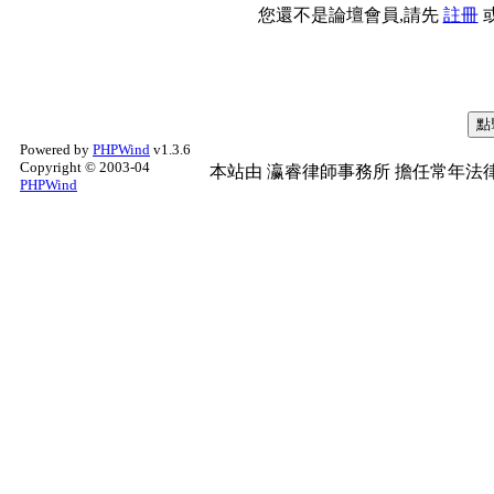
您還不是論壇會員,請先
註冊
Powered by
PHPWind
v1.3.6
Copyright © 2003-04
本站由
瀛睿律師事務所
擔任常年法律
PHPWind