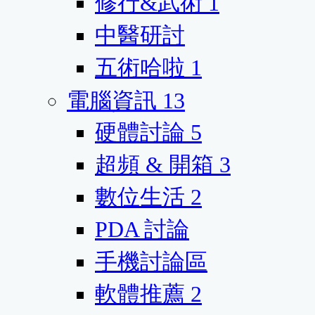
修行&武術
1
中醫研討
五術哈啦
1
電腦資訊
13
硬體討論
5
超頻 & 開箱
3
數位生活
2
PDA 討論
手機討論區
軟體推薦
2