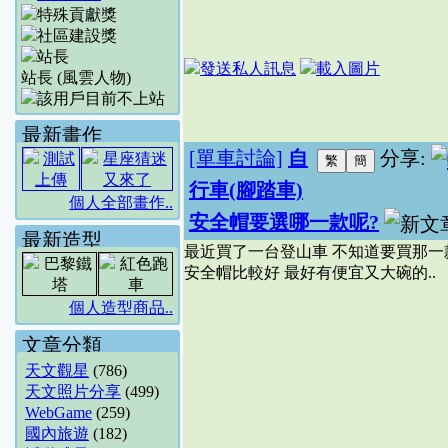
站長 (風雲人物)
最新畫作
[單車討論]
自
分享:
行車(腳踏車)
個人全部畫作..
安全帽要選哪一款呢?
最新造型
最近買了一台登山車 不知道要買那一
安全帽比較好 最好有便宜又大碗的..
個人造型商品..
文章分類
天文觀星
(786)
天文照片分享
(499)
WebGame
(259)
國內旅遊
(182)