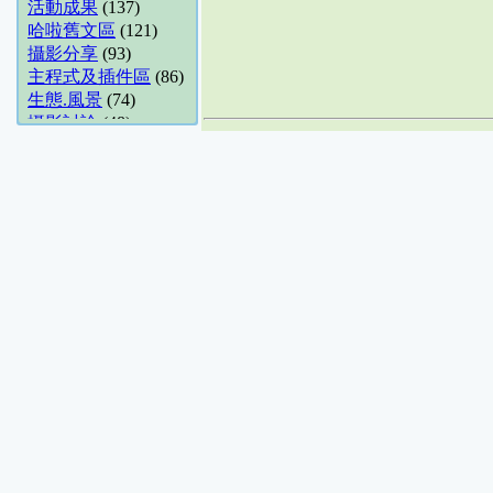
活動成果
(137)
哈啦舊文區
(121)
攝影分享
(93)
主程式及插件區
(86)
生態.風景
(74)
攝影討論
(48)
休閒哈啦
(48)
天象.氣候
(48)
商攝.建築
(36)
花卉園藝
(34)
觀星地點分享
(28)
Unix-like
(21)
地方美食推薦
(18)
影像封存館
(14)
露營分享
(14)
數位影視
(13)
網站架設
(11)
展場.活動
(10)
數位攝影討論
(10)
五術哈啦
(9)
數位論命舘
(9)
論壇問題建議
(8)