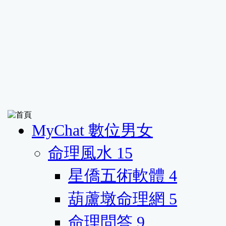
MyChat 數位男女
命理風水
15
星僑五術軟體
4
葫蘆墩命理網
5
命理問答
9