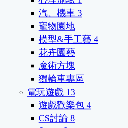
汽、機車
3
寵物園地
模型&手工藝
4
花卉園藝
魔術方塊
獨輪車專區
電玩遊戲
13
遊戲歡樂包
4
CS討論
8