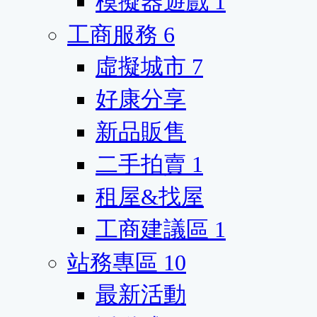
模擬器遊戲
1
工商服務
6
虛擬城市
7
好康分享
新品販售
二手拍賣
1
租屋&找屋
工商建議區
1
站務專區
10
最新活動