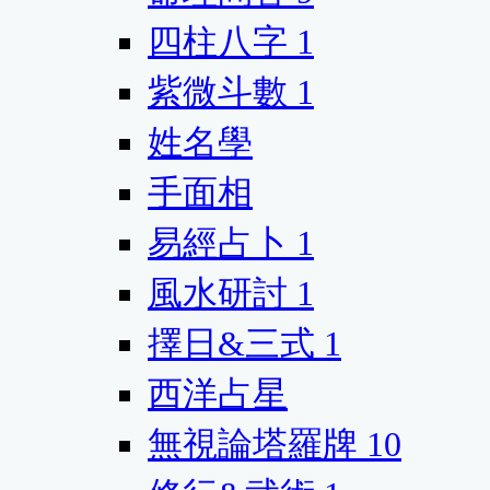
四柱八字
1
紫微斗數
1
姓名學
手面相
易經占卜
1
風水研討
1
擇日&三式
1
西洋占星
無視論塔羅牌
10