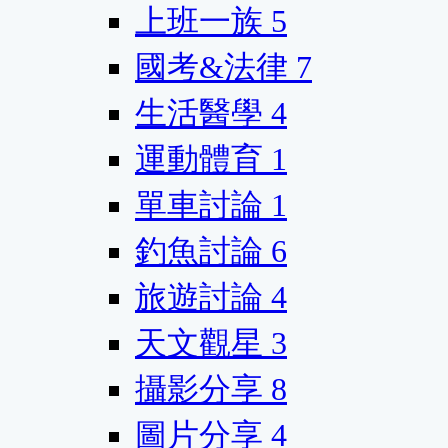
上班一族
5
國考&法律
7
生活醫學
4
運動體育
1
單車討論
1
釣魚討論
6
旅遊討論
4
天文觀星
3
攝影分享
8
圖片分享
4