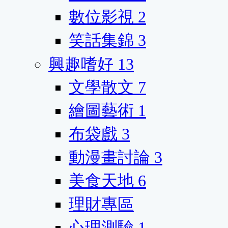
數位影視
2
笑話集錦
3
興趣嗜好
13
文學散文
7
繪圖藝術
1
布袋戲
3
動漫畫討論
3
美食天地
6
理財專區
心理測驗
1