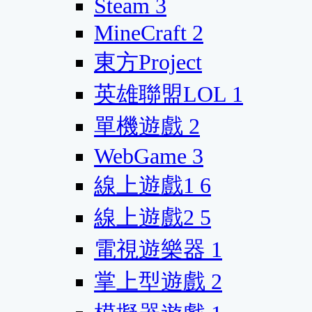
Steam
3
MineCraft
2
東方Project
英雄聯盟LOL
1
單機遊戲
2
WebGame
3
線上遊戲1
6
線上遊戲2
5
電視遊樂器
1
掌上型遊戲
2