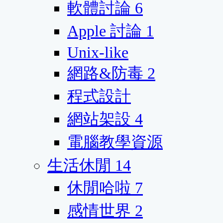
軟體討論
6
Apple 討論
1
Unix-like
網路&防毒
2
程式設計
網站架設
4
電腦教學資源
生活休閒
14
休閒哈啦
7
感情世界
2