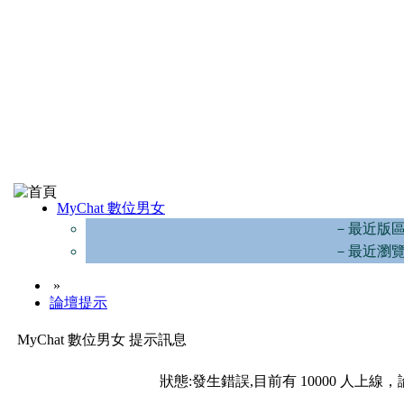
MyChat 數位男女
－最近版
－最近瀏
»
論壇提示
MyChat 數位男女 提示訊息
狀態:發生錯誤,目前有 10000 人上線