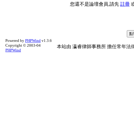
您還不是論壇會員,請先
註冊
Powered by
PHPWind
v1.3.6
Copyright © 2003-04
本站由
瀛睿律師事務所
擔任常年法律
PHPWind