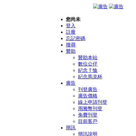
您尚未
登入
註冊
忘記密碼
搜尋
贊助
贊助本站
數位公仔
紀念Ｔ恤
紀念馬克杯
廣告
刊登廣告
廣告價格
線上申請刊登
用雅幣刊登
免費刊登
目前客戶
簡訊
簡訊說明