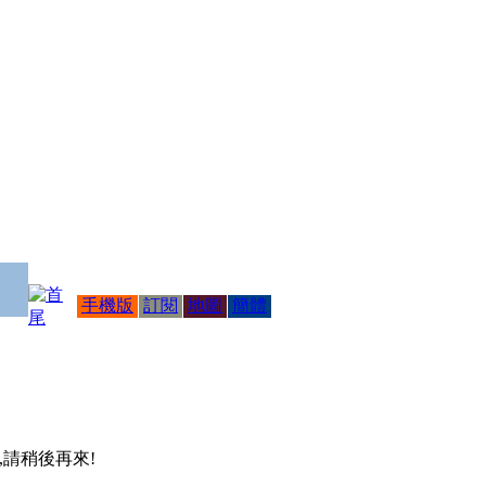
手機版
訂閱
地圖
簡體
 ,請稍後再來!