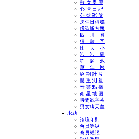
數 位 畫 廊
心 情 日 記
公 益 彩 券
送生日蛋糕
俄羅斯方塊
四 川 省
猜 數 字
比 大 小
泡 泡 龍
許 願 池
萬 年 曆
經 期 計 算
體 重 測 量
音 樂 點 播
衛 星 地 圖
時間戳字幕
男女聊天室
求助
論壇守則
會員等級
會員權限