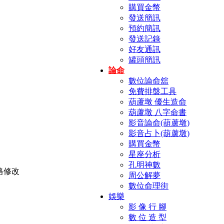
購買金幣
發送簡訊
預約簡訊
發送記錄
好友通訊
罐頭簡訊
論命
數位論命舘
免費排盤工具
葫蘆墩 優生造命
葫蘆墩 八字命書
影音論命(葫蘆墩)
影音占卜(葫蘆墩)
購買金幣
星座分析
孔明神數
周公解夢
數位命理街
娛樂
影 像 行 腳
數 位 造 型