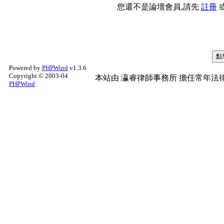
您還不是論壇會員,請先
註冊
Powered by
PHPWind
v1.3.6
Copyright © 2003-04
本站由
瀛睿律師事務所
擔任常年法律
PHPWind