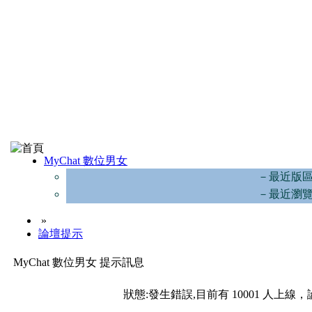
MyChat 數位男女
－最近版
－最近瀏
»
論壇提示
MyChat 數位男女 提示訊息
狀態:發生錯誤,目前有 10001 人上線