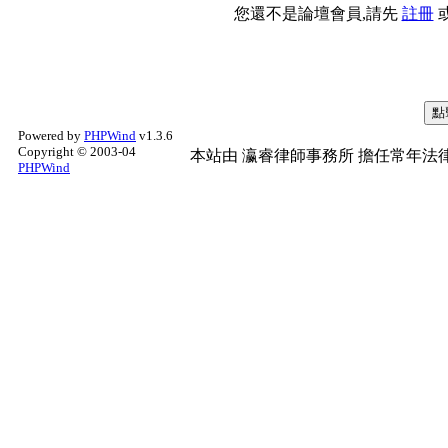
您還不是論壇會員,請先
註冊
Powered by
PHPWind
v1.3.6
Copyright © 2003-04
本站由
瀛睿律師事務所
擔任常年法律
PHPWind