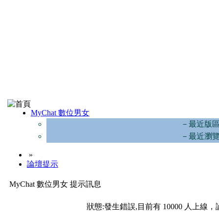
MyChat 數位男女
－最近版
－最近瀏
»
論壇提示
MyChat 數位男女 提示訊息
狀態:發生錯誤,目前有 10000 人上線