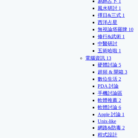
易經占卜
1
風水研討
1
擇日&三式
1
西洋占星
無視論塔羅牌
10
修行&武術
1
中醫研討
五術哈啦
1
電腦資訊
13
硬體討論
5
超頻 & 開箱
3
數位生活
2
PDA 討論
手機討論區
軟體推薦
2
軟體討論
6
Apple 討論
1
Unix-like
網路&防毒
2
程式設計