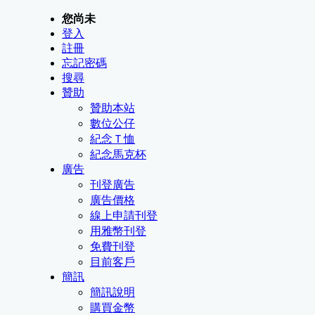
您尚未
登入
註冊
忘記密碼
搜尋
贊助
贊助本站
數位公仔
紀念Ｔ恤
紀念馬克杯
廣告
刊登廣告
廣告價格
線上申請刊登
用雅幣刊登
免費刊登
目前客戶
簡訊
簡訊說明
購買金幣