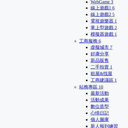
WebGame
3
線上遊戲1
6
線上遊戲2
5
電視遊樂器
1
掌上型遊戲
2
模擬器遊戲
1
工商服務
6
虛擬城市
7
好康分享
新品販售
二手拍賣
1
租屋&找屋
工商建議區
1
站務專區
10
最新活動
活動成果
數位造型
心情日記
個人圖庫
新人報到練習