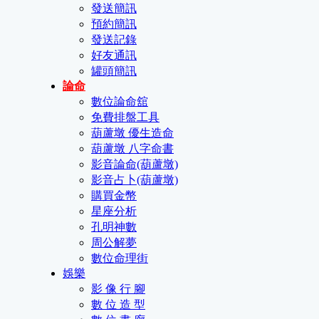
發送簡訊
預約簡訊
發送記錄
好友通訊
罐頭簡訊
論命
數位論命舘
免費排盤工具
葫蘆墩 優生造命
葫蘆墩 八字命書
影音論命(葫蘆墩)
影音占卜(葫蘆墩)
購買金幣
星座分析
孔明神數
周公解夢
數位命理街
娛樂
影 像 行 腳
數 位 造 型