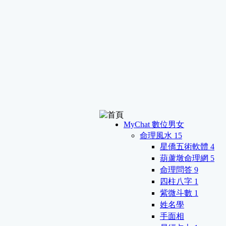
MyChat 數位男女
命理風水
15
星僑五術軟體
4
葫蘆墩命理網
5
命理問答
9
四柱八字
1
紫微斗數
1
姓名學
手面相