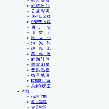
數 位 畫 廊
心 情 日 記
公 益 彩 券
送生日蛋糕
俄羅斯方塊
四 川 省
猜 數 字
比 大 小
泡 泡 龍
許 願 池
萬 年 曆
經 期 計 算
體 重 測 量
音 樂 點 播
衛 星 地 圖
時間戳字幕
男女聊天室
求助
論壇守則
會員等級
會員權限