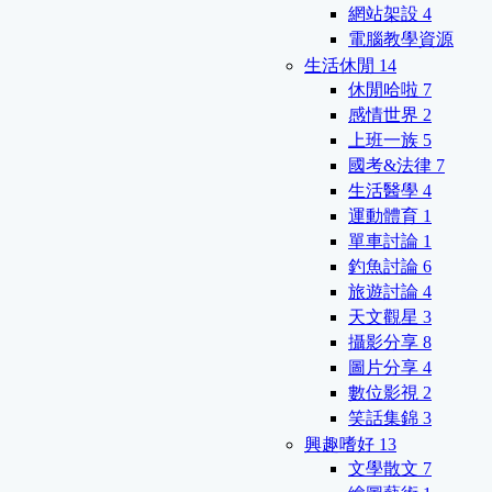
網站架設
4
電腦教學資源
生活休閒
14
休閒哈啦
7
感情世界
2
上班一族
5
國考&法律
7
生活醫學
4
運動體育
1
單車討論
1
釣魚討論
6
旅遊討論
4
天文觀星
3
攝影分享
8
圖片分享
4
數位影視
2
笑話集錦
3
興趣嗜好
13
文學散文
7