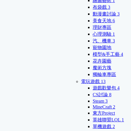
繪圖藝術
1
布袋戲
3
動漫畫討論
3
美食天地
6
理財專區
心理測驗
1
汽、機車
3
寵物園地
模型&手工藝
4
花卉園藝
魔術方塊
獨輪車專區
電玩遊戲
13
遊戲歡樂包
4
CS討論
8
Steam
3
MineCraft
2
東方Project
英雄聯盟LOL
1
單機遊戲
2