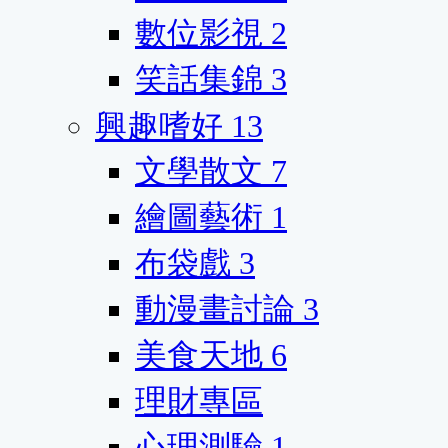
數位影視
2
笑話集錦
3
興趣嗜好
13
文學散文
7
繪圖藝術
1
布袋戲
3
動漫畫討論
3
美食天地
6
理財專區
心理測驗
1