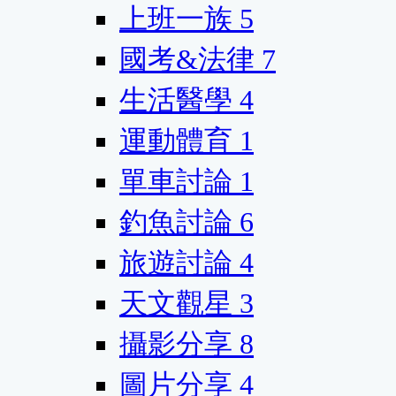
上班一族
5
國考&法律
7
生活醫學
4
運動體育
1
單車討論
1
釣魚討論
6
旅遊討論
4
天文觀星
3
攝影分享
8
圖片分享
4