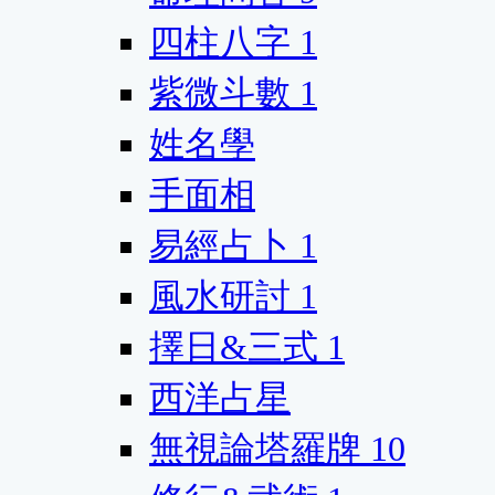
四柱八字
1
紫微斗數
1
姓名學
手面相
易經占卜
1
風水研討
1
擇日&三式
1
西洋占星
無視論塔羅牌
10