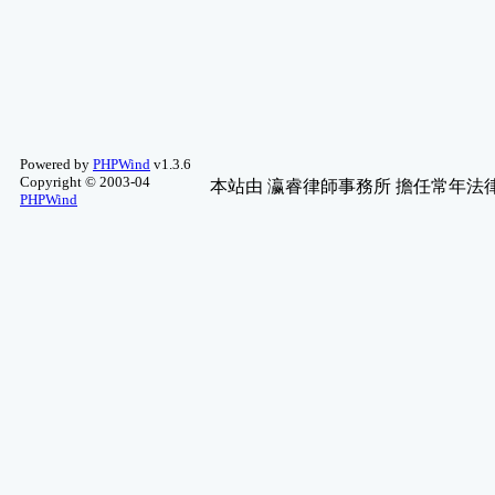
影評推薦
(3)
勵志、語錄、小品
(3)
手機討論區
(3)
綜合討論
(3)
MineCraft
(3)
傳送門2 (PORT ..
(2)
Powered by
PHPWind
v1.3.6
WCG 團隊
(2)
Copyright © 2003-04
本站由
瀛睿律師事務所
擔任常年法律
PHPWind
繪圖藝術
(2)
科幻、靈異、 ..
(2)
舊文章保存區
(2)
詐騙資訊
(2)
單車討論
(2)
歷屆作品
(2)
好站推薦
(2)
八字教學
(2)
圖片分享
(2)
星僑五術軟體
(2)
新品測試及推 ..
(2)
魔術方塊
(2)
藝文軒-命理問答
(2)