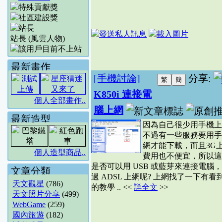
站長 (風雲人物)
最新畫作
[手機討論]
分享:
K850i 連接電
個人全部畫作..
腦上網
最新造型
因為自己很少用手機上
不過有一些服務要用手
網才能下載，而且3G
個人造型商品..
費用也不便宜，所以這
是否可以用 USB 或藍芽來連接電腦
文章分類
過 ADSL 上網呢? 上網找了一下有看
天文觀星
(786)
的教學 .. <<
詳全文
>>
天文照片分享
(499)
WebGame
(259)
國內旅遊
(182)