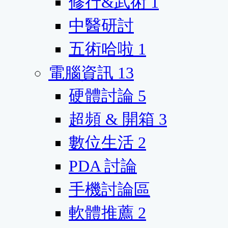
修行&武術
1
中醫研討
五術哈啦
1
電腦資訊
13
硬體討論
5
超頻 & 開箱
3
數位生活
2
PDA 討論
手機討論區
軟體推薦
2