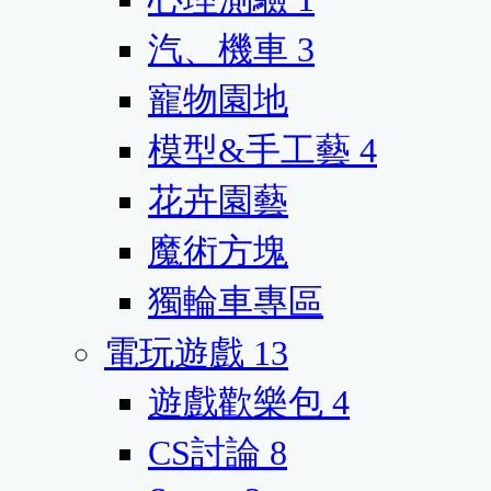
汽、機車
3
寵物園地
模型&手工藝
4
花卉園藝
魔術方塊
獨輪車專區
電玩遊戲
13
遊戲歡樂包
4
CS討論
8