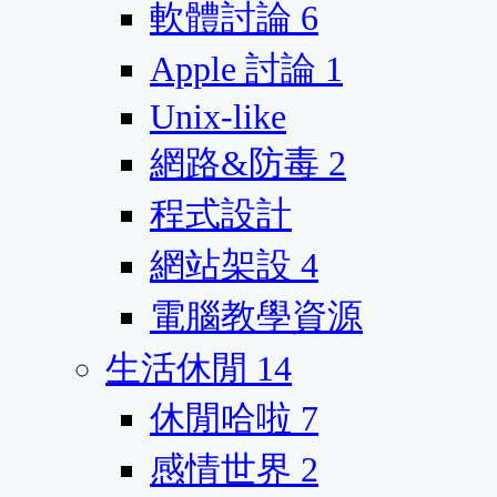
軟體討論
6
Apple 討論
1
Unix-like
網路&防毒
2
程式設計
網站架設
4
電腦教學資源
生活休閒
14
休閒哈啦
7
感情世界
2