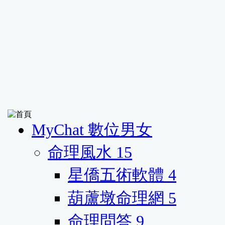
MyChat 數位男女
命理風水
15
星僑五術軟體
4
葫蘆墩命理網
5
命理問答
9