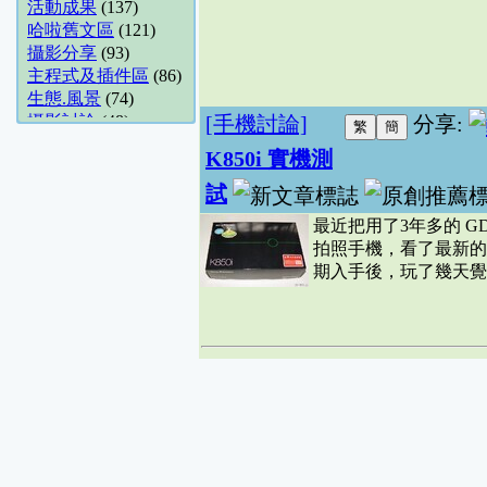
活動成果
(137)
哈啦舊文區
(121)
攝影分享
(93)
主程式及插件區
(86)
生態.風景
(74)
攝影討論
(48)
[手機討論]
分享:
休閒哈啦
(48)
K850i 實機測
天象.氣候
(48)
商攝.建築
(36)
試
花卉園藝
(34)
最近把用了3年多的 G
觀星地點分享
(28)
拍照手機，看了最新的幾
Unix-like
(21)
期入手後，玩了幾天覺得
地方美食推薦
(18)
影像封存館
(14)
露營分享
(14)
數位影視
(13)
網站架設
(11)
展場.活動
(10)
數位攝影討論
(10)
五術哈啦
(9)
數位論命舘
(9)
論壇問題建議
(8)