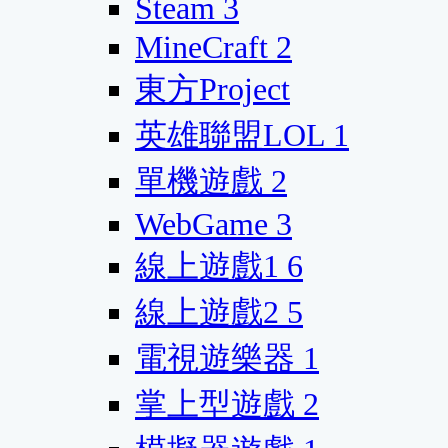
Steam
3
MineCraft
2
東方Project
英雄聯盟LOL
1
單機遊戲
2
WebGame
3
線上遊戲1
6
線上遊戲2
5
電視遊樂器
1
掌上型遊戲
2