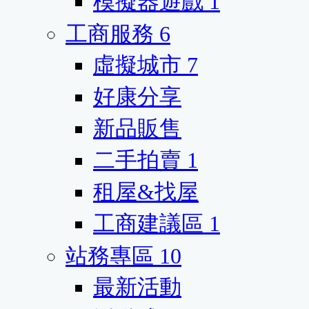
模擬器遊戲
1
工商服務
6
虛擬城市
7
好康分享
新品販售
二手拍賣
1
租屋&找屋
工商建議區
1
站務專區
10
最新活動