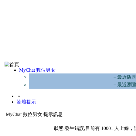
MyChat 數位男女
－最近版
－最近瀏
»
論壇提示
MyChat 數位男女 提示訊息
狀態:發生錯誤,目前有 10001 人上線