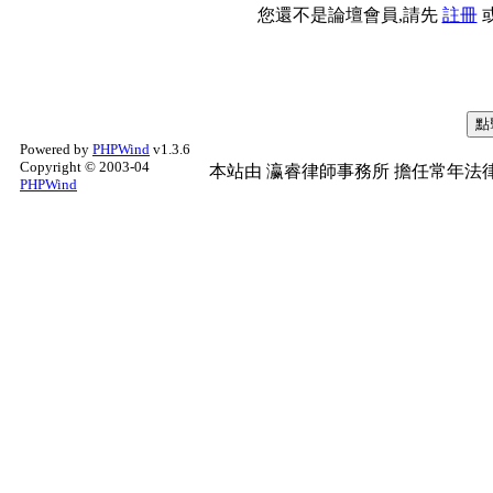
您還不是論壇會員,請先
註冊
Powered by
PHPWind
v1.3.6
Copyright © 2003-04
本站由
瀛睿律師事務所
擔任常年法律
PHPWind