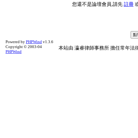
您還不是論壇會員,請先
註冊
Powered by
PHPWind
v1.3.6
Copyright © 2003-04
本站由
瀛睿律師事務所
擔任常年法律
PHPWind