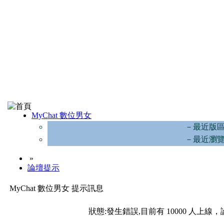
MyChat 數位男女
－最近版
－最近瀏
»
論壇提示
MyChat 數位男女 提示訊息
狀態:發生錯誤,目前有 10000 人上線