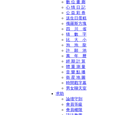
數 位 畫 廊
心 情 日 記
公 益 彩 券
送生日蛋糕
俄羅斯方塊
四 川 省
猜 數 字
比 大 小
泡 泡 龍
許 願 池
萬 年 曆
經 期 計 算
體 重 測 量
音 樂 點 播
衛 星 地 圖
時間戳字幕
男女聊天室
求助
論壇守則
會員等級
會員權限