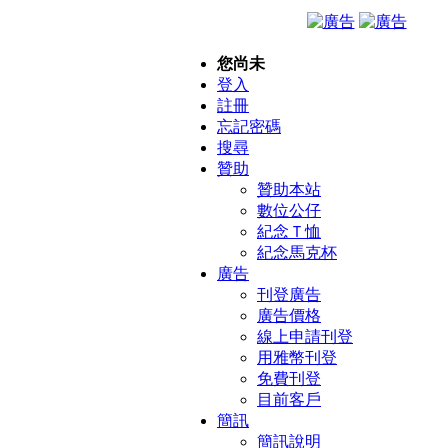
您尚未
登入
註冊
忘記密碼
搜尋
贊助
贊助本站
數位公仔
紀念Ｔ恤
紀念馬克杯
廣告
刊登廣告
廣告價格
線上申請刊登
用雅幣刊登
免費刊登
目前客戶
簡訊
簡訊說明