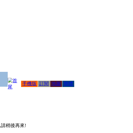
手機版
訂閱
地圖
簡體
 ,請稍後再來!