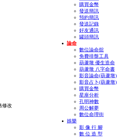
購買金幣
發送簡訊
預約簡訊
發送記錄
好友通訊
罐頭簡訊
論命
數位論命舘
免費排盤工具
葫蘆墩 優生造命
葫蘆墩 八字命書
影音論命(葫蘆墩)
影音占卜(葫蘆墩)
購買金幣
星座分析
孔明神數
周公解夢
數位命理街
娛樂
影 像 行 腳
數 位 造 型