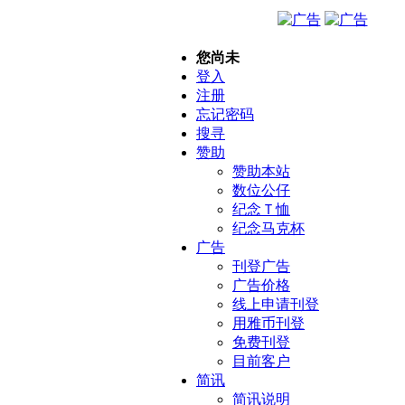
您尚未
登入
注册
忘记密码
搜寻
赞助
赞助本站
数位公仔
纪念Ｔ恤
纪念马克杯
广告
刊登广告
广告价格
线上申请刊登
用雅币刊登
免费刊登
目前客户
简讯
简讯说明