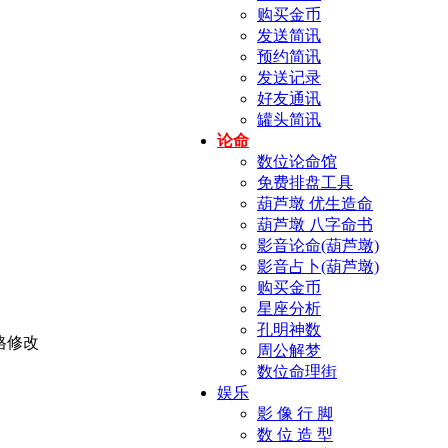
购买金币
发送简讯
预约简讯
发送记录
好友通讯
罐头简讯
论命
数位论命馆
免费排盘工具
葫芦墩 优生造命
葫芦墩 八字命书
影音论命(葫芦墩)
影音占卜(葫芦墩)
购买金币
星座分析
孔明神数
周公解梦
数位命理街
娱乐
影 像 行 脚
数 位 造 型