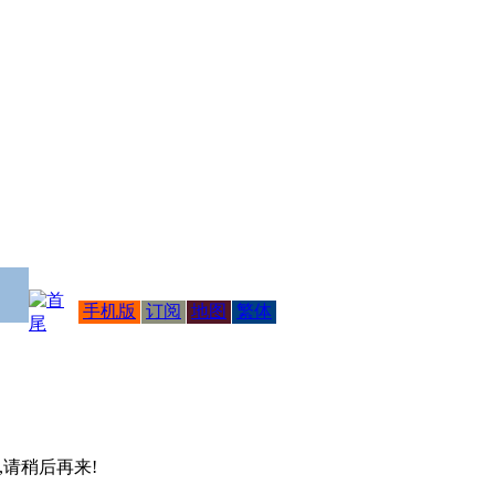
手机版
订阅
地图
繁体
 ,请稍后再来!