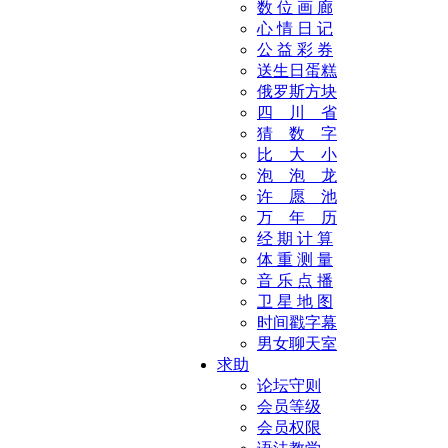
数 位 画 廊
心 情 日 记
公 益 彩 券
送生日蛋糕
俄罗斯方块
四 川 省
猜 数 字
比 大 小
泡 泡 龙
许 愿 池
万 年 历
经 期 计 算
体 重 测 量
音 乐 点 播
卫 星 地 图
时间戳字幕
男女聊天室
求助
论坛守则
会员等级
会员权限