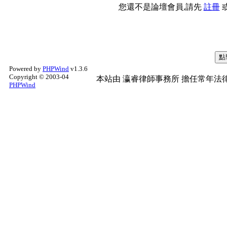
您還不是論壇會員,請先
註冊
Powered by
PHPWind
v1.3.6
Copyright © 2003-04
本站由
瀛睿律師事務所
擔任常年法律
PHPWind