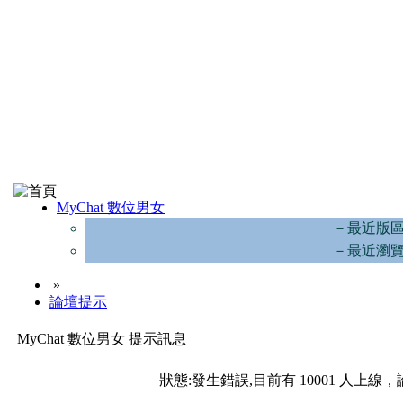
MyChat 數位男女
－最近版
－最近瀏
»
論壇提示
MyChat 數位男女 提示訊息
狀態:發生錯誤,目前有 10001 人上線