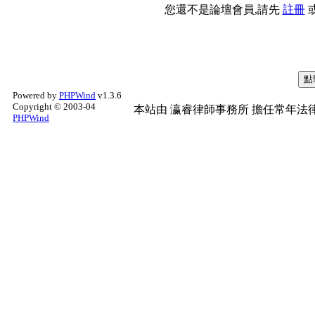
您還不是論壇會員,請先
註冊
Powered by
PHPWind
v1.3.6
Copyright © 2003-04
本站由
瀛睿律師事務所
擔任常年法律
PHPWind