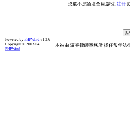
您還不是論壇會員,請先
註冊
Powered by
PHPWind
v1.3.6
Copyright © 2003-04
本站由
瀛睿律師事務所
擔任常年法律
PHPWind