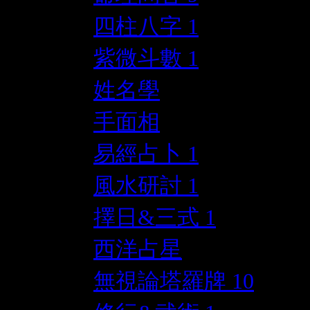
四柱八字
1
紫微斗數
1
姓名學
手面相
易經占卜
1
風水研討
1
擇日&三式
1
西洋占星
無視論塔羅牌
10