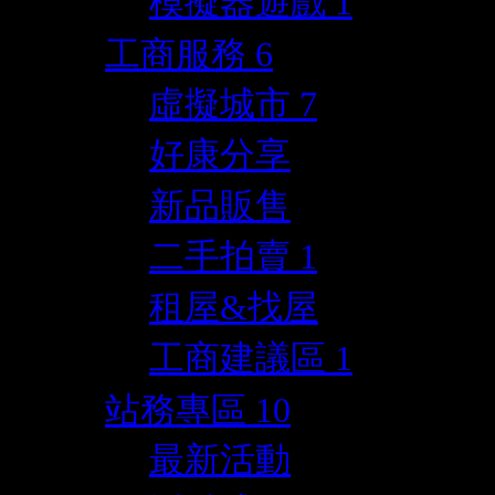
模擬器遊戲
1
工商服務
6
虛擬城市
7
好康分享
新品販售
二手拍賣
1
租屋&找屋
工商建議區
1
站務專區
10
最新活動