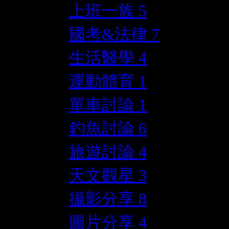
上班一族
5
國考&法律
7
生活醫學
4
運動體育
1
單車討論
1
釣魚討論
6
旅遊討論
4
天文觀星
3
攝影分享
8
圖片分享
4