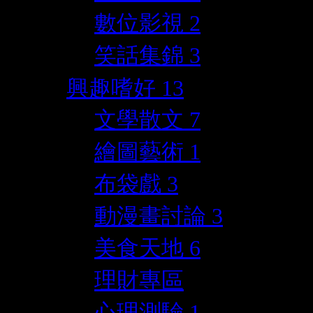
數位影視
2
笑話集錦
3
興趣嗜好
13
文學散文
7
繪圖藝術
1
布袋戲
3
動漫畫討論
3
美食天地
6
理財專區
心理測驗
1