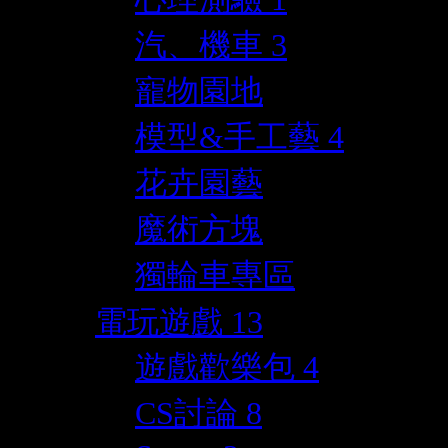
汽、機車
3
寵物園地
模型&手工藝
4
花卉園藝
魔術方塊
獨輪車專區
電玩遊戲
13
遊戲歡樂包
4
CS討論
8