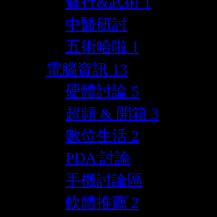
修行&武術
1
中醫研討
五術哈啦
1
電腦資訊
13
硬體討論
5
超頻 & 開箱
3
數位生活
2
PDA 討論
手機討論區
軟體推薦
2