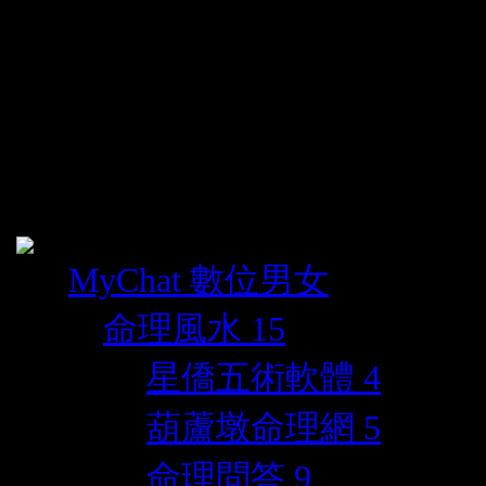
MyChat 數位男女
命理風水
15
星僑五術軟體
4
葫蘆墩命理網
5
命理問答
9