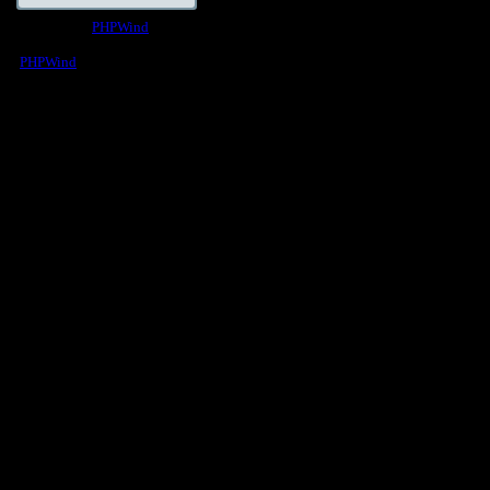
Powered by
PHPWind
v1.3.6
Copyright © 2003-04
本站由
瀛睿律師事務所
擔任常年法律
PHPWind