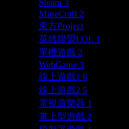
Steam
3
MineCraft
2
東方Project
英雄聯盟LOL
1
單機遊戲
2
WebGame
3
線上遊戲1
6
線上遊戲2
5
電視遊樂器
1
掌上型遊戲
2