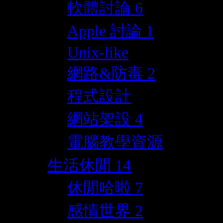
軟體討論
6
Apple 討論
1
Unix-like
網路&防毒
2
程式設計
網站架設
4
電腦教學資源
生活休閒
14
休閒哈啦
7
感情世界
2