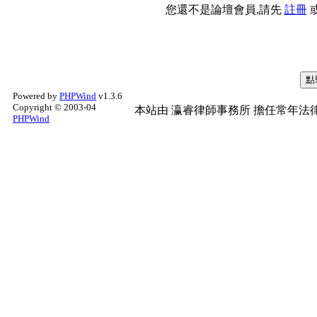
您還不是論壇會員,請先
註冊
Powered by
PHPWind
v1.3.6
Copyright © 2003-04
本站由
瀛睿律師事務所
擔任常年法律
PHPWind