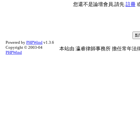
您還不是論壇會員,請先
註冊
Powered by
PHPWind
v1.3.6
Copyright © 2003-04
本站由
瀛睿律師事務所
擔任常年法律
PHPWind