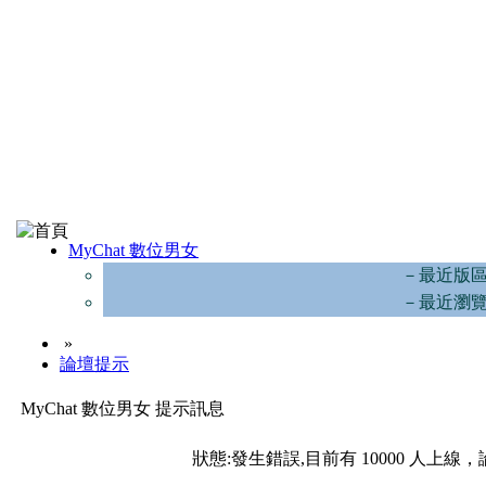
MyChat 數位男女
－最近版
－最近瀏
»
論壇提示
MyChat 數位男女 提示訊息
狀態:發生錯誤,目前有 10000 人上線