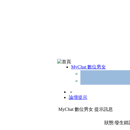
MyChat 數位男女
»
論壇提示
MyChat 數位男女 提示訊息
狀態:發生錯誤