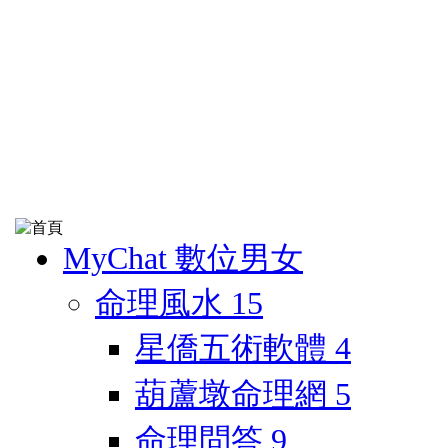
MyChat 數位男女
命理風水
15
星僑五術軟體
4
葫蘆墩命理網
5
命理問答
9