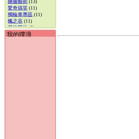
繪圖藝術
(13)
驚奇搞笑
(11)
獨輪車專區
(11)
楓之谷
(11)
其他圖片
(9)
我的噗浪
影像封存館
(8)
活動成果
(7)
好書推薦
(6)
生態.風景
(6)
1字部 & 英文
(6)
Discuz! 討論區
(5)
猜謎分享
(5)
2字部
(4)
好站推薦
(3)
數位攝影討論
(3)
笑話集錦
(3)
4字部
(3)
多字部
(3)
意境.黑白
(2)
MineCraft
(2)
天文觀星
(2)
天文照片分享
(2)