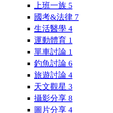
上班一族
5
國考&法律
7
生活醫學
4
運動體育
1
單車討論
1
釣魚討論
6
旅遊討論
4
天文觀星
3
攝影分享
8
圖片分享
4