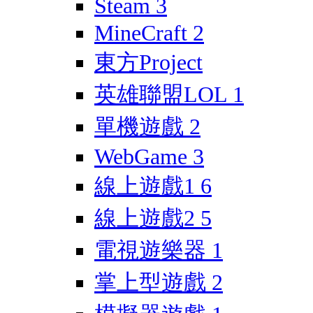
Steam
3
MineCraft
2
東方Project
英雄聯盟LOL
1
單機遊戲
2
WebGame
3
線上遊戲1
6
線上遊戲2
5
電視遊樂器
1
掌上型遊戲
2