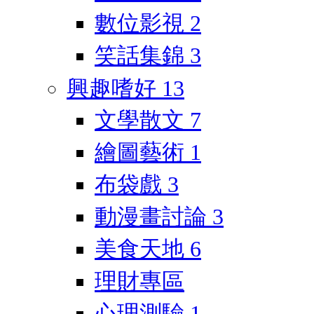
數位影視
2
笑話集錦
3
興趣嗜好
13
文學散文
7
繪圖藝術
1
布袋戲
3
動漫畫討論
3
美食天地
6
理財專區
心理測驗
1