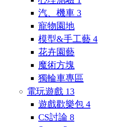
汽、機車
3
寵物園地
模型&手工藝
4
花卉園藝
魔術方塊
獨輪車專區
電玩遊戲
13
遊戲歡樂包
4
CS討論
8