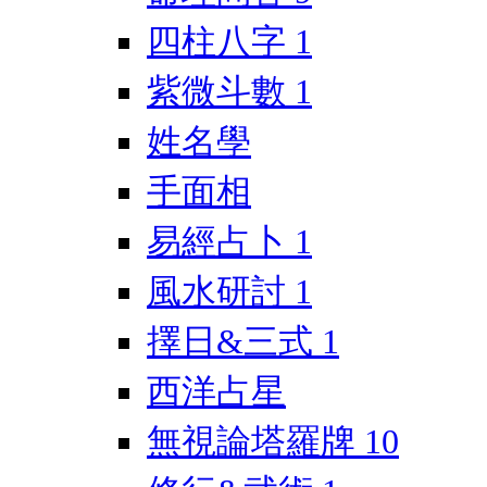
四柱八字
1
紫微斗數
1
姓名學
手面相
易經占卜
1
風水研討
1
擇日&三式
1
西洋占星
無視論塔羅牌
10