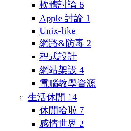
軟體討論
6
Apple 討論
1
Unix-like
網路&防毒
2
程式設計
網站架設
4
電腦教學資源
生活休閒
14
休閒哈啦
7
感情世界
2