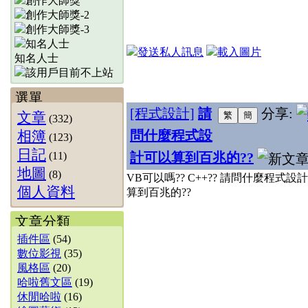
知名人士
選單
[程式設計]
請
分享:
文章
(332)
相簿
問什麼程式設
(123)
日記
(11)
計可以算到百兆的??
地圖
(8)
VB可以嗎?? C++?? 請問什麼程式設
個人資料
算到百兆的??
文章分類
插件區
(54)
數位影視
(35)
風格區
(20)
哈啦舊文區
(19)
休閒哈啦
(16)