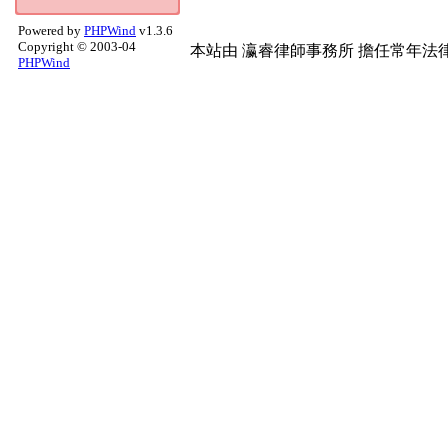
程式設計
(2)
Powered by
PHPWind
v1.3.6
手機討論區
(2)
Copyright © 2003-04
本站由
瀛睿律師事務所
擔任常年法律
3-4字部
(2)
PHPWind
天象.氣候
(2)
商攝.建築
(1)
四輪專區
(1)
暗黑破壞神3
(1)
架站程式分享
(1)
歷屆作品
(1)
硬體求助區
(1)
硬體哈拉區
(1)
網路通訊討論
(1)
網站架設
(1)
手面相
(1)
醫學常識
(1)
烹飪
(1)
世界景致
(1)
影評推薦
(1)
Apple 討論
(1)
RO仙境
(1)
Mac 軟體區
(1)