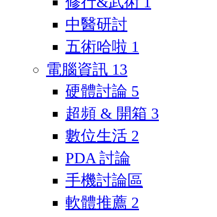
修行&武術
1
中醫研討
五術哈啦
1
電腦資訊
13
硬體討論
5
超頻 & 開箱
3
數位生活
2
PDA 討論
手機討論區
軟體推薦
2