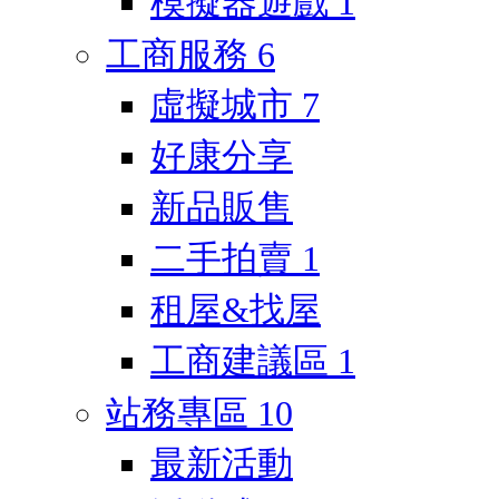
模擬器遊戲
1
工商服務
6
虛擬城市
7
好康分享
新品販售
二手拍賣
1
租屋&找屋
工商建議區
1
站務專區
10
最新活動