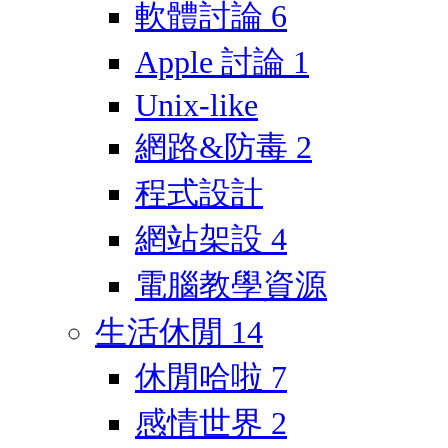
軟體討論
6
Apple 討論
1
Unix-like
網路&防毒
2
程式設計
網站架設
4
電腦教學資源
生活休閒
14
休閒哈啦
7
感情世界
2