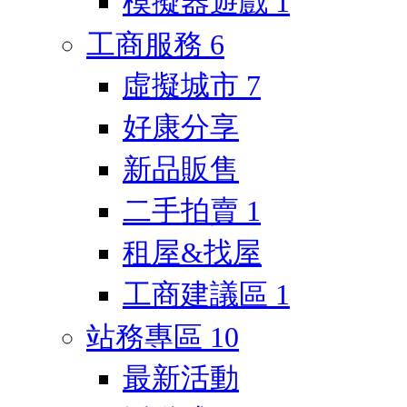
模擬器遊戲
1
工商服務
6
虛擬城市
7
好康分享
新品販售
二手拍賣
1
租屋&找屋
工商建議區
1
站務專區
10
最新活動