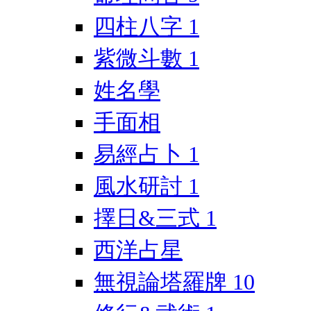
四柱八字
1
紫微斗數
1
姓名學
手面相
易經占卜
1
風水研討
1
擇日&三式
1
西洋占星
無視論塔羅牌
10