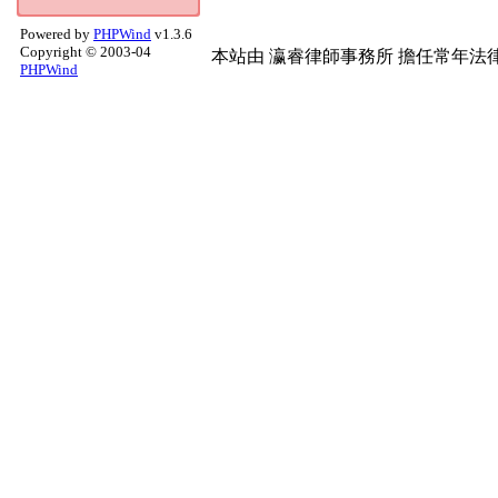
意境.黑白
(2)
Powered by
PHPWind
v1.3.6
MineCraft
(2)
Copyright © 2003-04
本站由
瀛睿律師事務所
擔任常年法律
天文觀星
(2)
PHPWind
天文照片分享
(2)
架站程式分享
(1)
歷屆作品
(1)
硬體求助區
(1)
硬體哈拉區
(1)
網路通訊討論
(1)
網站架設
(1)
手面相
(1)
醫學常識
(1)
烹飪
(1)
世界景致
(1)
影評推薦
(1)
Apple 討論
(1)
RO仙境
(1)
Mac 軟體區
(1)
店家美食推薦
(1)
防毒防駭討論
(1)
商攝.建築
(1)