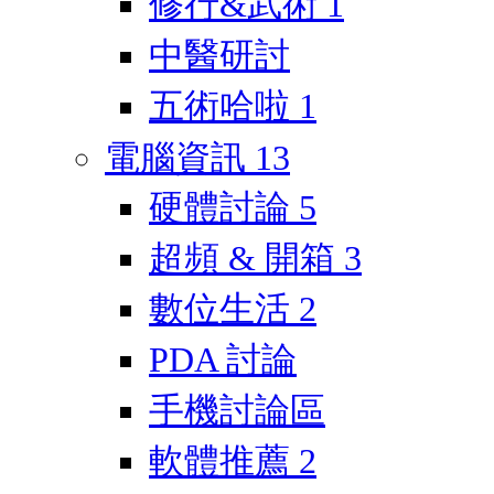
修行&武術
1
中醫研討
五術哈啦
1
電腦資訊
13
硬體討論
5
超頻 & 開箱
3
數位生活
2
PDA 討論
手機討論區
軟體推薦
2