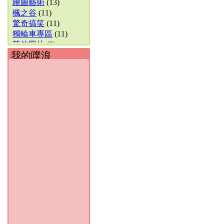
繪圖藝術
(13)
楓之谷
(11)
驚奇搞笑
(11)
獨輪車專區
(11)
其他圖片
(9)
我的噗浪
影像封存館
(8)
活動成果
(7)
生態.風景
(6)
1字部 & 英文
(6)
好書推薦
(6)
Discuz! 討論區
(5)
猜謎分享
(5)
2字部
(4)
數位攝影討論
(3)
笑話集錦
(3)
4字部
(3)
多字部
(3)
好站推薦
(3)
程式設計
(2)
手機討論區
(2)
3-4字部
(2)
天象.氣候
(2)