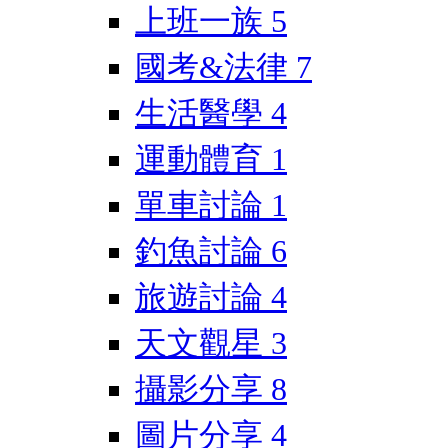
上班一族
5
國考&法律
7
生活醫學
4
運動體育
1
單車討論
1
釣魚討論
6
旅遊討論
4
天文觀星
3
攝影分享
8
圖片分享
4