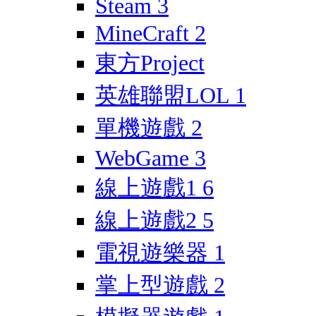
Steam
3
MineCraft
2
東方Project
英雄聯盟LOL
1
單機遊戲
2
WebGame
3
線上遊戲1
6
線上遊戲2
5
電視遊樂器
1
掌上型遊戲
2