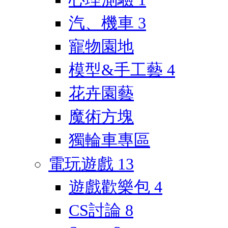
汽、機車
3
寵物園地
模型&手工藝
4
花卉園藝
魔術方塊
獨輪車專區
電玩遊戲
13
遊戲歡樂包
4
CS討論
8