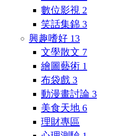
數位影視
2
笑話集錦
3
興趣嗜好
13
文學散文
7
繪圖藝術
1
布袋戲
3
動漫畫討論
3
美食天地
6
理財專區
心理測驗
1