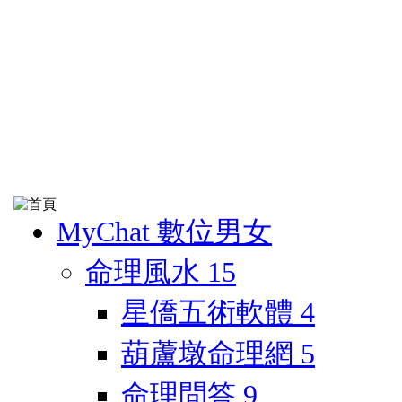
MyChat 數位男女
命理風水
15
星僑五術軟體
4
葫蘆墩命理網
5
命理問答
9