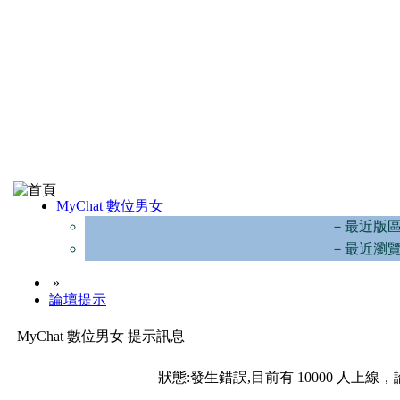
MyChat 數位男女
－最近版
－最近瀏
»
論壇提示
MyChat 數位男女 提示訊息
狀態:發生錯誤,目前有 10000 人上線