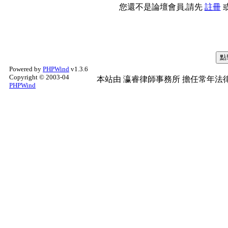
您還不是論壇會員,請先
註冊
Powered by
PHPWind
v1.3.6
Copyright © 2003-04
本站由
瀛睿律師事務所
擔任常年法律
PHPWind