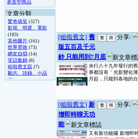
表造型商品
文章分類
驚奇搞笑
(327)
影視、明星、電影
(183)
[哈啦舊文]
舊
分享:
其他圖片
(161)
版五百及千元
世界景致
(73)
網友自唱
(14)
鈔 只能用到7月底
笑話集錦
(8)
央行八十九年發行的舊
哈啦舊文區
(7)
券都沒有「光影變化薄
勵志、語錄、小品
月起，只能到各地的台灣銀
(3)
醫學常識
(2)
冷飲及冰品
(2)
運動體育
(2)
[哈啦舊文]
新
分享:
烹飪
(1)
動漫圖片區
(1)
增即時聊天功
小說、散文、 ..
(1)
能
四輪專區
(1)
生活便利通-舊 ..
(1)
又有新功能囉 新增即
國內旅遊
(1)