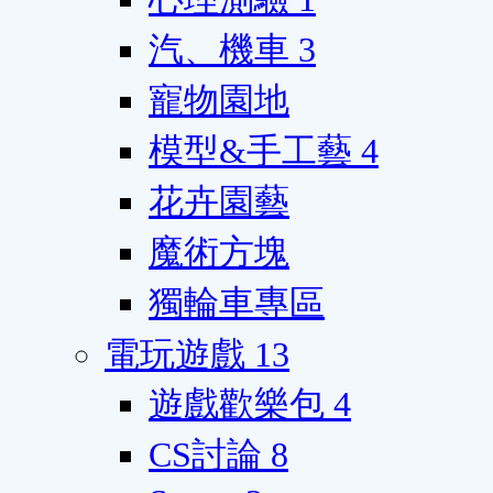
汽、機車
3
寵物園地
模型&手工藝
4
花卉園藝
魔術方塊
獨輪車專區
電玩遊戲
13
遊戲歡樂包
4
CS討論
8