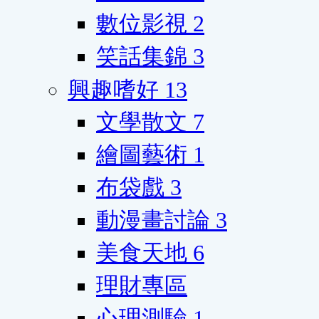
數位影視
2
笑話集錦
3
興趣嗜好
13
文學散文
7
繪圖藝術
1
布袋戲
3
動漫畫討論
3
美食天地
6
理財專區
心理測驗
1