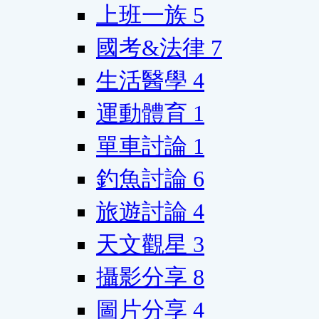
上班一族
5
國考&法律
7
生活醫學
4
運動體育
1
單車討論
1
釣魚討論
6
旅遊討論
4
天文觀星
3
攝影分享
8
圖片分享
4