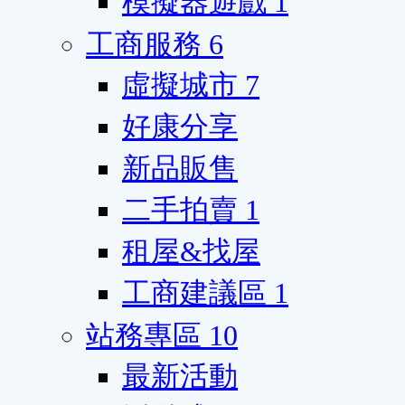
模擬器遊戲
1
工商服務
6
虛擬城市
7
好康分享
新品販售
二手拍賣
1
租屋&找屋
工商建議區
1
站務專區
10
最新活動