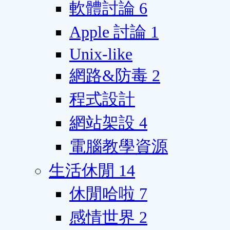
軟體討論
6
Apple 討論
1
Unix-like
網路&防毒
2
程式設計
網站架設
4
電腦教學資源
生活休閒
14
休閒哈啦
7
感情世界
2