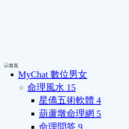
MyChat 數位男女
命理風水
15
星僑五術軟體
4
葫蘆墩命理網
5
命理問答
9