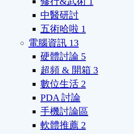
修行&武術
1
中醫研討
五術哈啦
1
電腦資訊
13
硬體討論
5
超頻 & 開箱
3
數位生活
2
PDA 討論
手機討論區
軟體推薦
2