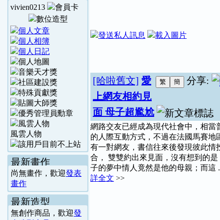
vivien0213
[哈啦舊文]
愛
分享:
上網友相約見
面 母子超尷尬
網路交友已經成為現代社會中，相當
風雲人物
的人際互動方式，不過在法國馬賽地
有一對網友，書信往來後發現彼此情
合， 雙雙約出來見面，沒有想到的是
最新畫作
子的夢中情人竟然是他的母親；而這 .. 
尚無畫作，歡迎
發表
詳全文
>>
畫作
最新造型
無創作商品，歡迎
發