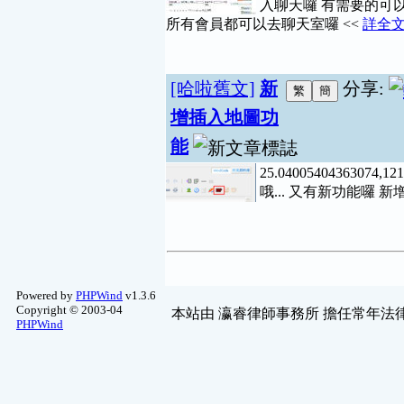
入聊天囉 有需要的可
休閒哈啦
(1)
所有會員都可以去聊天室囉 <<
詳全
網友自拍
(1)
[哈啦舊文]
新
分享:
增插入地圖功
能
25.04005404363074
哦... 又有新功能囉
Powered by
PHPWind
v1.3.6
Copyright © 2003-04
本站由
瀛睿律師事務所
擔任常年法律
PHPWind