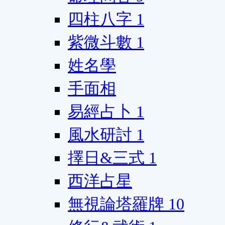
四柱八字
1
紫微斗數
1
姓名學
手面相
易經占卜
1
風水研討
1
擇日&三式
1
西洋占星
無視論塔羅牌
10