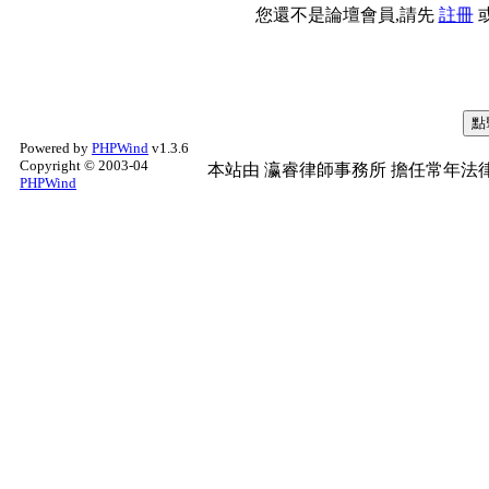
您還不是論壇會員,請先
註冊
Powered by
PHPWind
v1.3.6
Copyright © 2003-04
本站由
瀛睿律師事務所
擔任常年法律
PHPWind