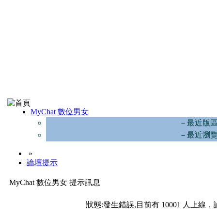
MyChat 數位男女
－最近版
－最近瀏
»
論壇提示
MyChat 數位男女 提示訊息
狀態:發生錯誤,目前有 10001 人上線