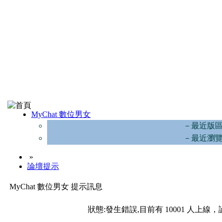
MyChat 數位男女
－最近版
－最近瀏
»
論壇提示
MyChat 數位男女 提示訊息
狀態:發生錯誤,目前有 10001 人上線