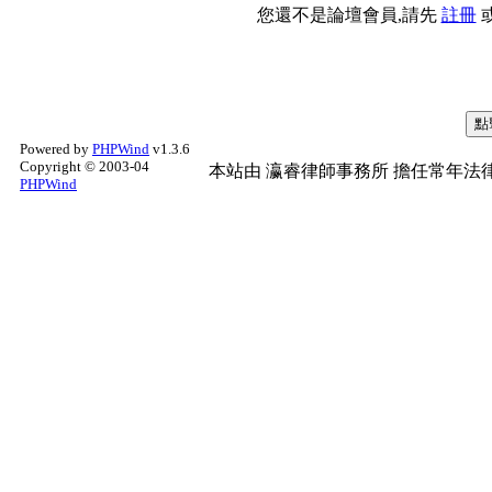
您還不是論壇會員,請先
註冊
Powered by
PHPWind
v1.3.6
Copyright © 2003-04
本站由
瀛睿律師事務所
擔任常年法律
PHPWind