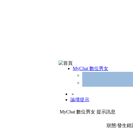
MyChat 數位男女
»
論壇提示
MyChat 數位男女 提示訊息
狀態:發生錯誤