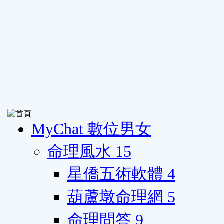
MyChat 數位男女
命理風水
15
星僑五術軟體
4
葫蘆墩命理網
5
命理問答
9