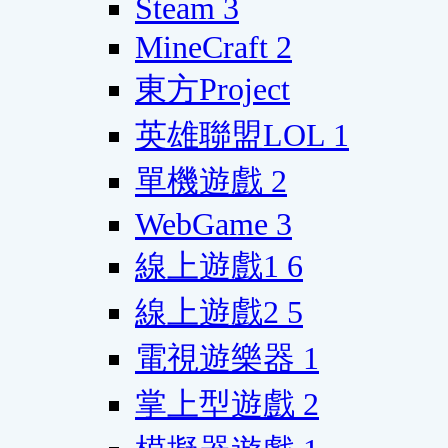
Steam
3
MineCraft
2
東方Project
英雄聯盟LOL
1
單機遊戲
2
WebGame
3
線上遊戲1
6
線上遊戲2
5
電視遊樂器
1
掌上型遊戲
2