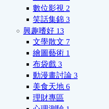
數位影視
2
笑話集錦
3
興趣嗜好
13
文學散文
7
繪圖藝術
1
布袋戲
3
動漫畫討論
3
美食天地
6
理財專區
心理測驗
1