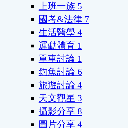
上班一族
5
國考&法律
7
生活醫學
4
運動體育
1
單車討論
1
釣魚討論
6
旅遊討論
4
天文觀星
3
攝影分享
8
圖片分享
4