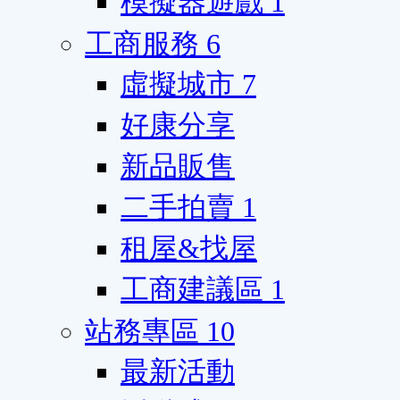
模擬器遊戲
1
工商服務
6
虛擬城市
7
好康分享
新品販售
二手拍賣
1
租屋&找屋
工商建議區
1
站務專區
10
最新活動