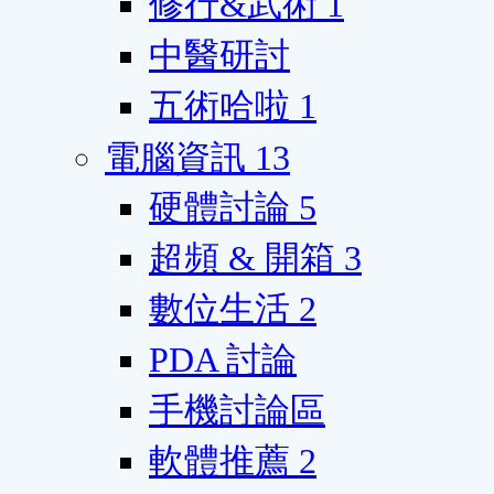
修行&武術
1
中醫研討
五術哈啦
1
電腦資訊
13
硬體討論
5
超頻 & 開箱
3
數位生活
2
PDA 討論
手機討論區
軟體推薦
2