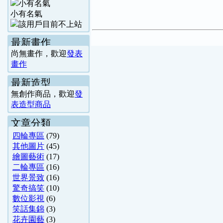
小有名氣
最新畫作
尚無畫作，歡迎
發表
畫作
最新造型
無創作商品，歡迎
發
表造型商品
文章分類
四輪專區
(79)
其他圖片
(45)
繪圖藝術
(17)
二輪專區
(16)
世界景致
(16)
驚奇搞笑
(10)
數位影視
(6)
笑話集錦
(3)
花卉園藝
(3)