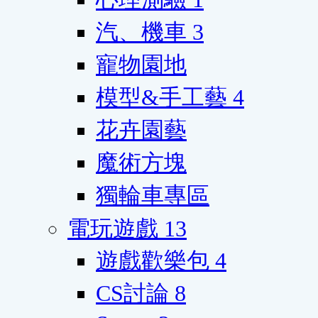
汽、機車
3
寵物園地
模型&手工藝
4
花卉園藝
魔術方塊
獨輪車專區
電玩遊戲
13
遊戲歡樂包
4
CS討論
8