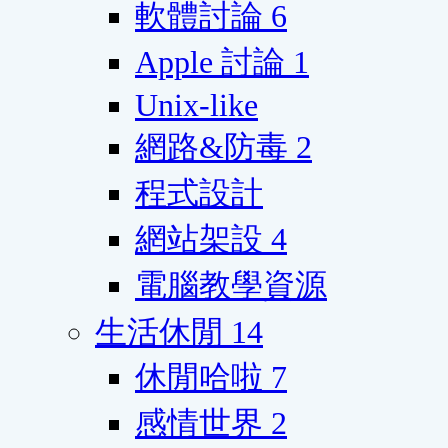
軟體討論
6
Apple 討論
1
Unix-like
網路&防毒
2
程式設計
網站架設
4
電腦教學資源
生活休閒
14
休閒哈啦
7
感情世界
2