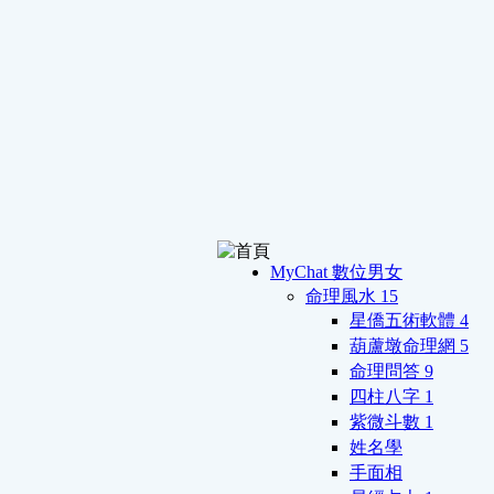
MyChat 數位男女
命理風水
15
星僑五術軟體
4
葫蘆墩命理網
5
命理問答
9
四柱八字
1
紫微斗數
1
姓名學
手面相