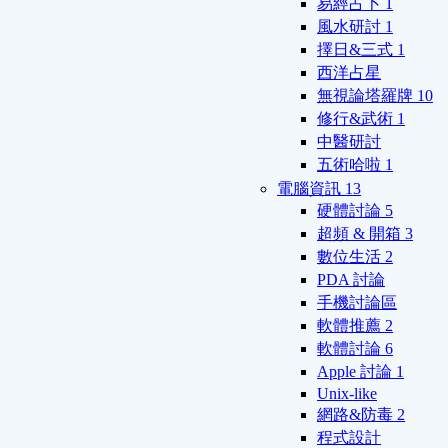
易經占卜
1
風水研討
1
擇日&三式
1
西洋占星
無視論塔羅牌
10
修行&武術
1
中醫研討
五術哈啦
1
電腦資訊
13
硬體討論
5
超頻 & 開箱
3
數位生活
2
PDA 討論
手機討論區
軟體推薦
2
軟體討論
6
Apple 討論
1
Unix-like
網路&防毒
2
程式設計