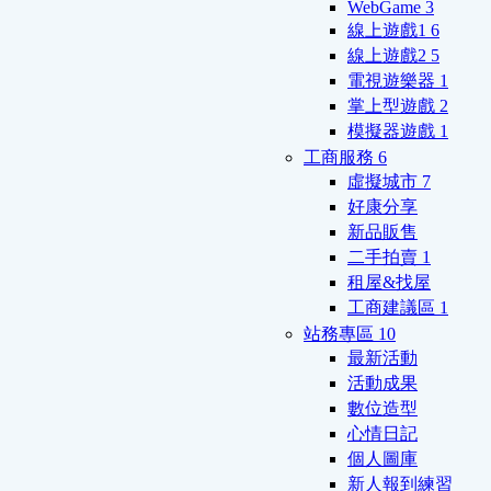
WebGame
3
線上遊戲1
6
線上遊戲2
5
電視遊樂器
1
掌上型遊戲
2
模擬器遊戲
1
工商服務
6
虛擬城市
7
好康分享
新品販售
二手拍賣
1
租屋&找屋
工商建議區
1
站務專區
10
最新活動
活動成果
數位造型
心情日記
個人圖庫
新人報到練習