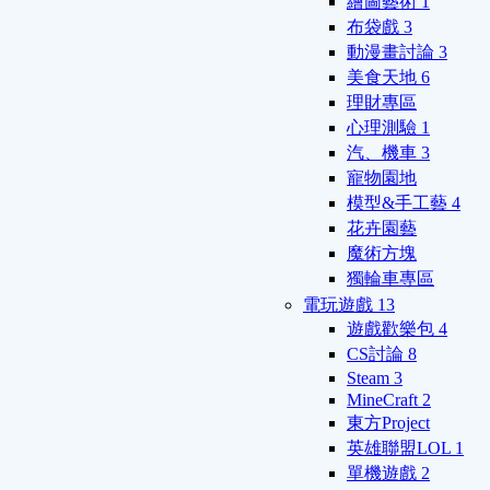
繪圖藝術
1
布袋戲
3
動漫畫討論
3
美食天地
6
理財專區
心理測驗
1
汽、機車
3
寵物園地
模型&手工藝
4
花卉園藝
魔術方塊
獨輪車專區
電玩遊戲
13
遊戲歡樂包
4
CS討論
8
Steam
3
MineCraft
2
東方Project
英雄聯盟LOL
1
單機遊戲
2