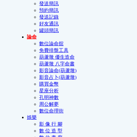
發送簡訊
預約簡訊
發送記錄
好友通訊
罐頭簡訊
論命
數位論命舘
免費排盤工具
葫蘆墩 優生造命
葫蘆墩 八字命書
影音論命(葫蘆墩)
影音占卜(葫蘆墩)
購買金幣
星座分析
孔明神數
周公解夢
數位命理街
娛樂
影 像 行 腳
數 位 造 型