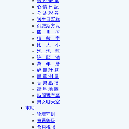
數 位 畫 廊
心 情 日 記
公 益 彩 券
送生日蛋糕
俄羅斯方塊
四 川 省
猜 數 字
比 大 小
泡 泡 龍
許 願 池
萬 年 曆
經 期 計 算
體 重 測 量
音 樂 點 播
衛 星 地 圖
時間戳字幕
男女聊天室
求助
論壇守則
會員等級
會員權限