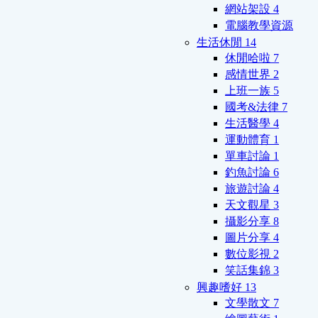
網站架設
4
電腦教學資源
生活休閒
14
休閒哈啦
7
感情世界
2
上班一族
5
國考&法律
7
生活醫學
4
運動體育
1
單車討論
1
釣魚討論
6
旅遊討論
4
天文觀星
3
攝影分享
8
圖片分享
4
數位影視
2
笑話集錦
3
興趣嗜好
13
文學散文
7