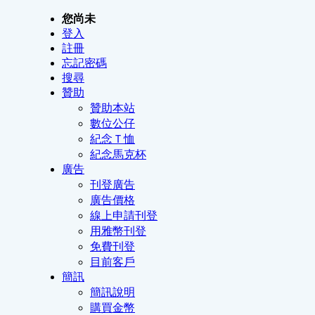
您尚未
登入
註冊
忘記密碼
搜尋
贊助
贊助本站
數位公仔
紀念Ｔ恤
紀念馬克杯
廣告
刊登廣告
廣告價格
線上申請刊登
用雅幣刊登
免費刊登
目前客戶
簡訊
簡訊說明
購買金幣