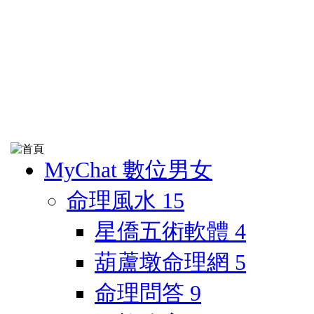
MyChat 數位男女
命理風水
15
星僑五術軟體
4
葫蘆墩命理網
5
命理問答
9