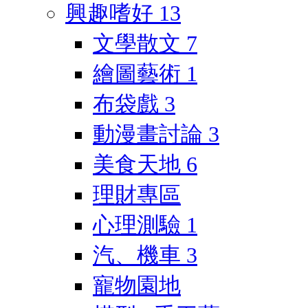
興趣嗜好
13
文學散文
7
繪圖藝術
1
布袋戲
3
動漫畫討論
3
美食天地
6
理財專區
心理測驗
1
汽、機車
3
寵物園地