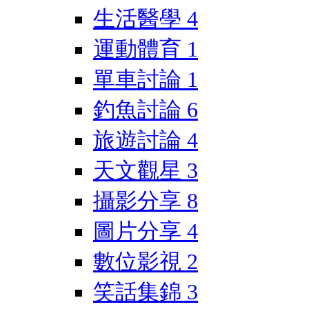
生活醫學
4
運動體育
1
單車討論
1
釣魚討論
6
旅遊討論
4
天文觀星
3
攝影分享
8
圖片分享
4
數位影視
2
笑話集錦
3