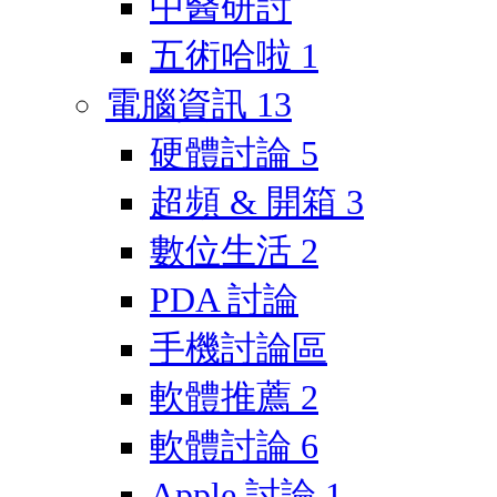
中醫研討
五術哈啦
1
電腦資訊
13
硬體討論
5
超頻 & 開箱
3
數位生活
2
PDA 討論
手機討論區
軟體推薦
2
軟體討論
6
Apple 討論
1