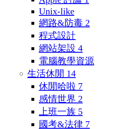
Unix-like
網路&防毒
2
程式設計
網站架設
4
電腦教學資源
生活休閒
14
休閒哈啦
7
感情世界
2
上班一族
5
國考&法律
7