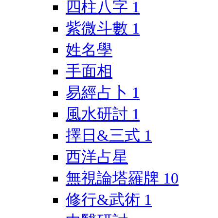
四柱八字
1
紫微斗數
1
姓名學
手面相
易經占卜
1
風水研討
1
擇日&三式
1
西洋占星
無視論塔羅牌
10
修行&武術
1