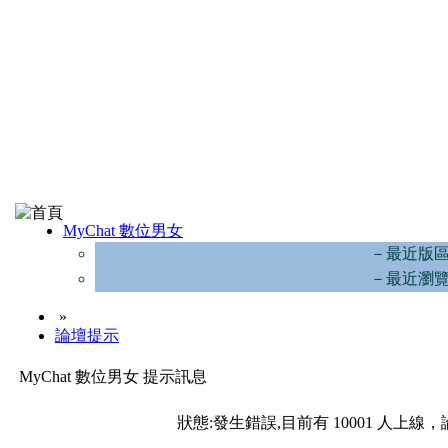
MyChat 數位男女
－最近版
－最近瀏
»
論壇提示
MyChat 數位男女 提示訊息
狀態:發生錯誤,目前有 10001 人上線