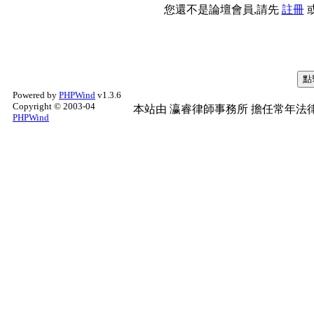
您還不是論壇會員,請先
註冊
Powered by
PHPWind
v1.3.6
Copyright © 2003-04
本站由
瀛睿律師事務所
擔任常年法律
PHPWind