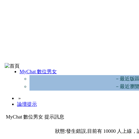
MyChat 數位男女
－最近版
－最近瀏
»
論壇提示
MyChat 數位男女 提示訊息
狀態:發生錯誤,目前有 10000 人上線