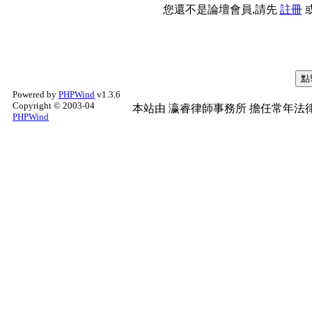
您還不是論壇會員,請先
註冊
Powered by
PHPWind
v1.3.6
Copyright © 2003-04
本站由
瀛睿律師事務所
擔任常年法律
PHPWind