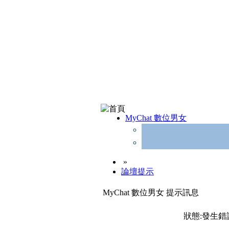
MyChat 數位男女
»
論壇提示
MyChat 數位男女 提示訊息
狀態:發生錯誤