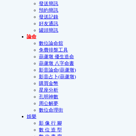
發送簡訊
預約簡訊
發送記錄
好友通訊
罐頭簡訊
論命
數位論命舘
免費排盤工具
葫蘆墩 優生造命
葫蘆墩 八字命書
影音論命(葫蘆墩)
影音占卜(葫蘆墩)
購買金幣
星座分析
孔明神數
周公解夢
數位命理街
娛樂
影 像 行 腳
數 位 造 型