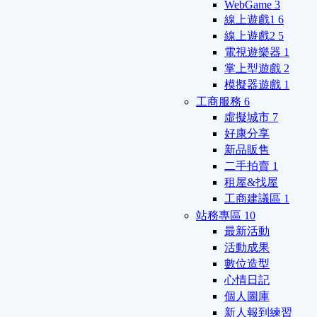
WebGame
3
線上遊戲1
6
線上遊戲2
5
電視遊樂器
1
掌上型遊戲
2
模擬器遊戲
1
工商服務
6
虛擬城市
7
好康分享
新品販售
二手拍賣
1
租屋&找屋
工商建議區
1
站務專區
10
最新活動
活動成果
數位造型
心情日記
個人圖庫
新人報到練習