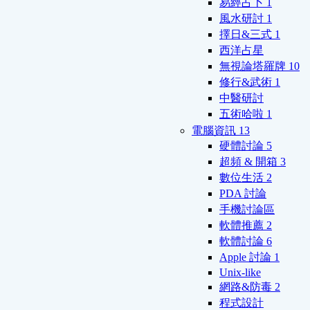
易經占卜
1
風水研討
1
擇日&三式
1
西洋占星
無視論塔羅牌
10
修行&武術
1
中醫研討
五術哈啦
1
電腦資訊
13
硬體討論
5
超頻 & 開箱
3
數位生活
2
PDA 討論
手機討論區
軟體推薦
2
軟體討論
6
Apple 討論
1
Unix-like
網路&防毒
2
程式設計