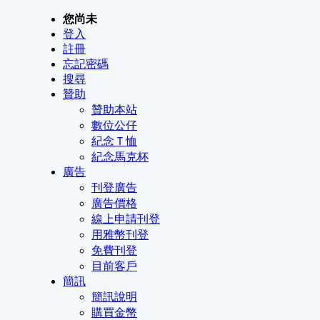
您尚未
登入
註冊
忘記密碼
搜尋
贊助
贊助本站
數位公仔
紀念Ｔ恤
紀念馬克杯
廣告
刊登廣告
廣告價格
線上申請刊登
用雅幣刊登
免費刊登
目前客戶
簡訊
簡訊說明
購買金幣