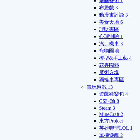
繪圖藝術
1
布袋戲
3
動漫畫討論
3
美食天地
6
理財專區
心理測驗
1
汽、機車
3
寵物園地
模型&手工藝
4
花卉園藝
魔術方塊
獨輪車專區
電玩遊戲
13
遊戲歡樂包
4
CS討論
8
Steam
3
MineCraft
2
東方Project
英雄聯盟LOL
1
單機遊戲
2