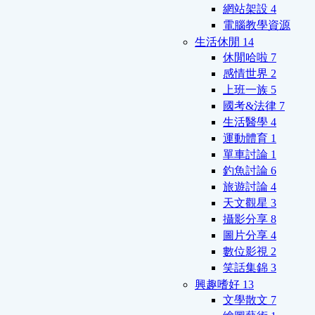
網站架設
4
電腦教學資源
生活休閒
14
休閒哈啦
7
感情世界
2
上班一族
5
國考&法律
7
生活醫學
4
運動體育
1
單車討論
1
釣魚討論
6
旅遊討論
4
天文觀星
3
攝影分享
8
圖片分享
4
數位影視
2
笑話集錦
3
興趣嗜好
13
文學散文
7