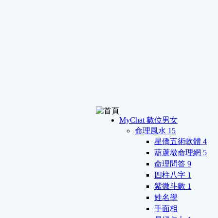
MyChat 數位男女
命理風水
15
星僑五術軟體
4
葫蘆墩命理網
5
命理問答
9
四柱八字
1
紫微斗數
1
姓名學
手面相