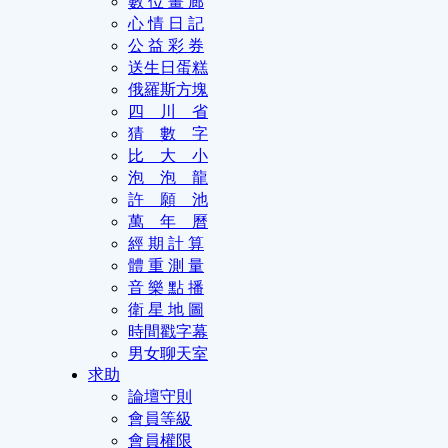
數 位 畫 廊
心 情 日 記
公 益 彩 券
送生日蛋糕
俄羅斯方塊
四 川 省
猜 數 字
比 大 小
泡 泡 龍
許 願 池
萬 年 曆
經 期 計 算
體 重 測 量
音 樂 點 播
衛 星 地 圖
時間戳字幕
男女聊天室
求助
論壇守則
會員等級
會員權限