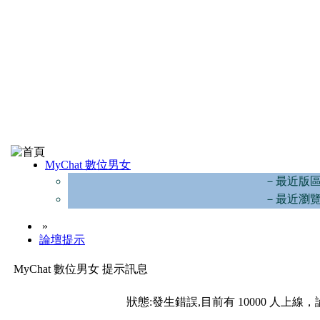
MyChat 數位男女
－最近版
－最近瀏
»
論壇提示
MyChat 數位男女 提示訊息
狀態:發生錯誤,目前有 10000 人上線