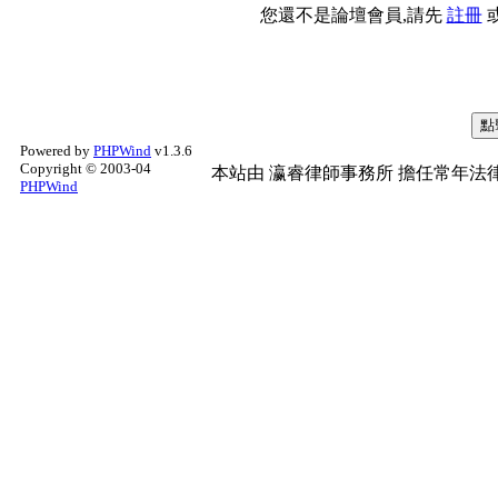
您還不是論壇會員,請先
註冊
Powered by
PHPWind
v1.3.6
Copyright © 2003-04
本站由
瀛睿律師事務所
擔任常年法律
PHPWind