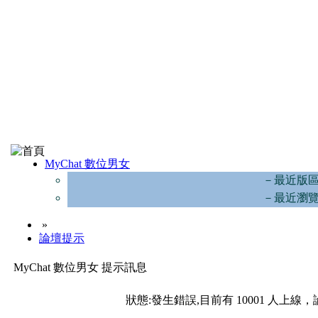
MyChat 數位男女
－最近版
－最近瀏
»
論壇提示
MyChat 數位男女 提示訊息
狀態:發生錯誤,目前有 10001 人上線