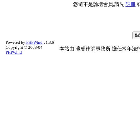
您還不是論壇會員,請先
註冊
Powered by
PHPWind
v1.3.6
Copyright © 2003-04
本站由
瀛睿律師事務所
擔任常年法律
PHPWind