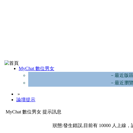
MyChat 數位男女
－最近版
－最近瀏
»
論壇提示
MyChat 數位男女 提示訊息
狀態:發生錯誤,目前有 10000 人上線