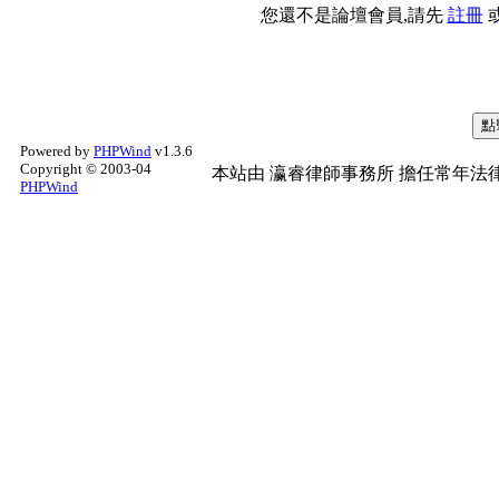
您還不是論壇會員,請先
註冊
Powered by
PHPWind
v1.3.6
Copyright © 2003-04
本站由
瀛睿律師事務所
擔任常年法律
PHPWind