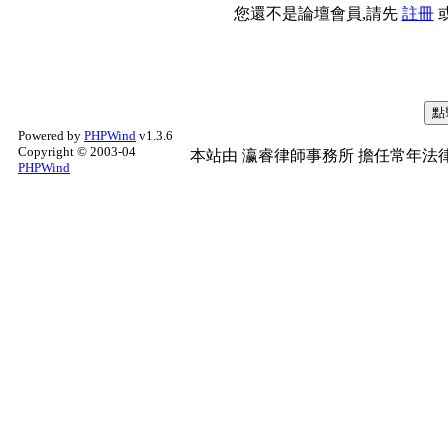
您還不是論壇會員,請先
註冊
Powered by
PHPWind
v1.3.6
Copyright © 2003-04
本站由
瀛睿律師事務所
擔任常年法律
PHPWind